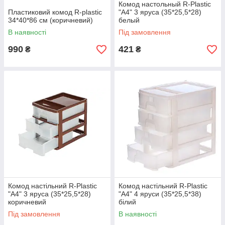
Комод настольный R-Plastic
Пластиковий комод R-plastic
"А4" 3 яруса (35*25,5*28)
34*40*86 см (коричневий)
белый
В наявності
Під замовлення
990
421
₴
₴
Комод настільний R-Plastic
Комод настільний R-Plastic
"А4" 3 яруса (35*25,5*28)
"А4" 4 яруси (35*25,5*38)
коричневий
білий
Під замовлення
В наявності