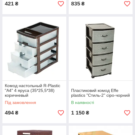
421
835
₴
₴
Комод настольный R-Plastic
"А4" 4 яруса (35*25,5*38)
Пластиковий комод Effe
коричневый
plastics "Стиль-2" сіро-чорний
Під замовлення
В наявності
494
1 150
₴
₴