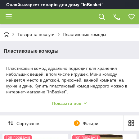
Онлайн-маркет товарів для дому "InBasket"
Товари та послуги
Пластиковые комоды
Пластиковые комоды
Пластиковый комод идеально подходит для хранения
небольших вещей, в том числе игрушек. Мини комоду
найдется место в детской, прихожей, ванной комнате, на
кухне и даче. Купить пластиковый комод недорого можно в
интернет-магазине “InBasket”.
Мебель данного типа используется не только дома. Все
Показати все
чаще комод из пластика на 4 ящика или 5 ящиков можно
увидеть в детских садах, школах, центрах детского развития
и других учреждениях, как и мусорные баки, и мусорные
ведра.
Сортування
0
Фільтри
Топ продажів
Комод из пластика на 4 и 5 ящиков для
Топ продажів