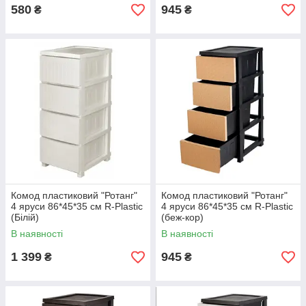
580
945
₴
₴
Комод пластиковий "Ротанг"
Комод пластиковий "Ротанг"
4 яруси 86*45*35 см R-Plastic
4 яруси 86*45*35 см R-Plastic
(Білій)
(беж-кор)
В наявності
В наявності
1 399
945
₴
₴