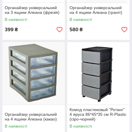
Органайзер універсальний
Органайзер універсальний
на 3 ящики Алеана (фрезія)
на 4 ящики Алеана (граніт)
В наявності
В наявності
399
580
₴
₴
Комод пластиковый "Ротанг"
Органайзер універсальний
4 яруса 86*45*35 см R-Plastic
на 4 ящики Алеана (какао)
(сіро-чорний)
В наявності
В наявності