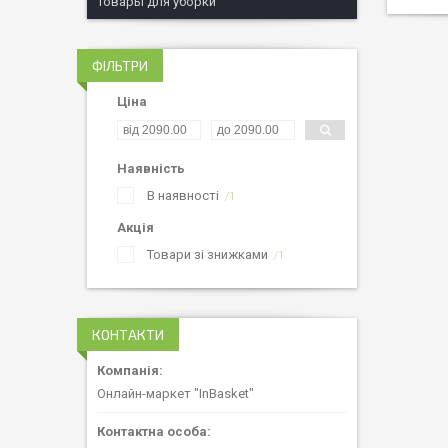
Товары для уборки
ФІЛЬТРИ
Ціна
Наявність
В наявності
1
Акція
Товари зі знижками
1
КОНТАКТИ
Онлайн-маркет "InBasket"