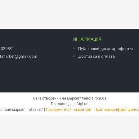
Ы
ИНФОРМАЦИЯ
1329831
Публичный договор оферты
et.market@gmail.com
Доставка и оплата
Сайт створений на маркетплейсі
Prom.ua
Продавець на Bigl.ua
Онлайн-маркет "InBasket" |
Поскаржитися на контент
|
Політика конфіденційнос