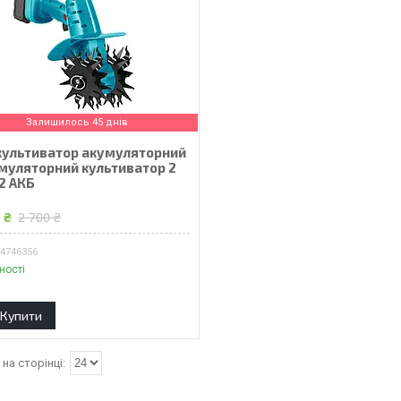
Залишилось 45 днів
 культиватор акумуляторний
умуляторний культиватор 2
2 АКБ
 ₴
2 700 ₴
94746356
ності
Купити