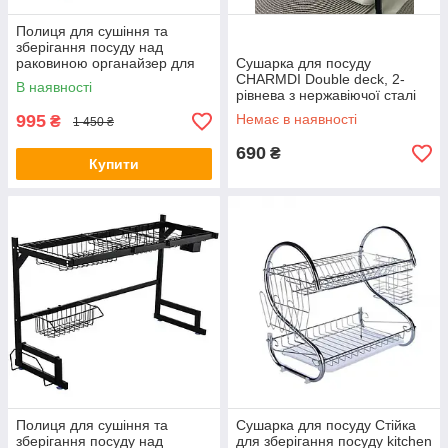
Полиця для сушіння та
зберігання посуду над
раковиною органайзер для
Сушарка для посуду
миття посуду 85 см
CHARMDI Double deck, 2-
В наявності
(850x315x515 мм) AD-480
рівнева з нержавіючої сталі
(AN-296)
995
Немає в наявності
₴
1 450 ₴
690
₴
Купити
Полиця для сушіння та
Сушарка для посуду Стійка
зберігання посуду над
для зберігання посуду kitchen