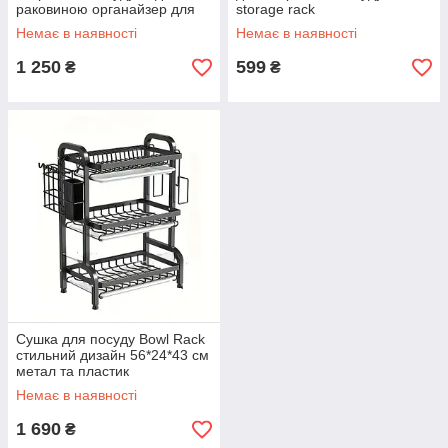
раковиною органайзер для
storage rack
миття посуду 65 см
Немає в наявності
Немає в наявності
(65х31.5х52 см) AD-479
1 250
599
₴
₴
Сушка для посуду Bowl Rack
стильний дизайн 56*24*43 см
метал та пластик
Немає в наявності
1 690
₴