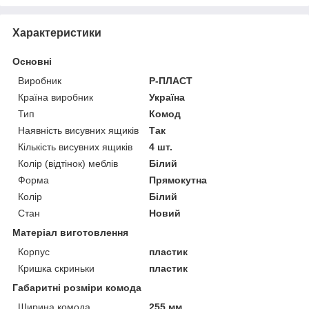
Характеристики
Основні
Виробник
Р-ПЛАСТ
Країна виробник
Україна
Тип
Комод
Наявність висувних ящиків
Так
Кількість висувних ящиків
4 шт.
Колір (відтінок) меблів
Білий
Форма
Прямокутна
Колір
Білий
Стан
Новий
Матеріал виготовлення
Корпус
пластик
Кришка скриньки
пластик
Габаритні розміри комода
Ширина комода
255 мм