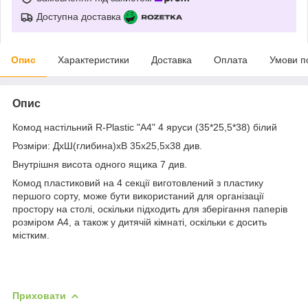
Доступна доставка
Опис
Характеристики
Доставка
Оплата
Умови п
Опис
Комод настільний R-Plastic "А4" 4 яруси (35*25,5*38) білий
Розміри: ДхШ(глибина)хВ 35х25,5х38 див.
Внутрішня висота одного ящика 7 див.
Комод пластиковий на 4 секції виготовлений з пластику
першого сорту, може бути використаний для організації
простору на столі, оскільки підходить для зберігання паперів
розміром А4, а також у дитячій кімнаті, оскільки є досить
містким.
Приховати