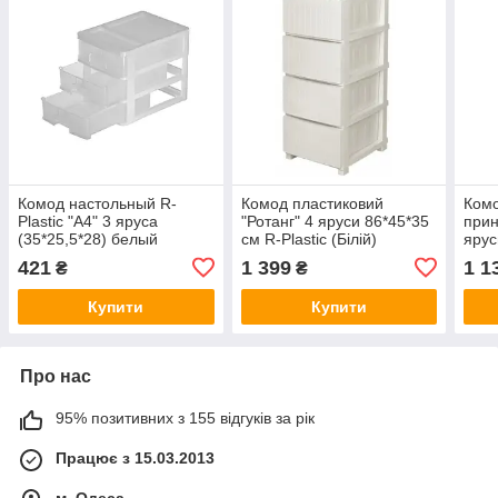
Комод настольный R-
Комод пластиковий
Комо
Plastic "А4" 3 яруса
"Ротанг" 4 яруси 86*45*35
прин
(35*25,5*28) белый
см R-Plastic (Білій)
ярус
Plast
421
1 399
1 1
₴
₴
Купити
Купити
Про нас
95% позитивних з 155 відгуків за рік
Працює з 15.03.2013
м. Одеса