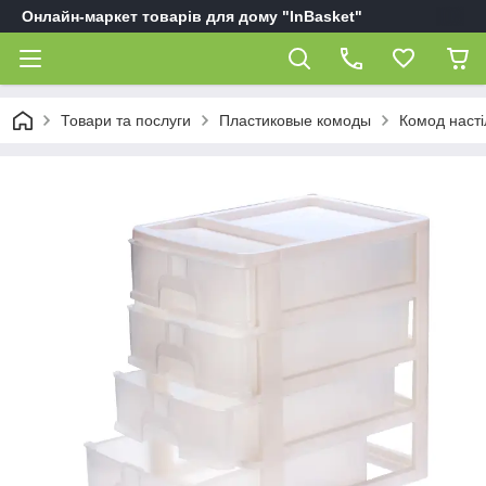
Онлайн-маркет товарів для дому "InBasket"
Товари та послуги
Пластиковые комоды
Комод настіл