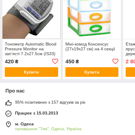
Тонометр Automatic Blood
Міні-комод Консенсус
Етаж
Pressure Monitor на
(27х19х27 см) на 4 секції
ярус
зап'ясті 7.2х27.5см (IS33)
дере
коле
420
450
2 8
₴
₴
см
Купити
Купити
Про нас
95% позитивних з 157 відгуків за рік
Працює з 15.03.2013
м. Одеса
промрынок "7км", Одеса, Україна