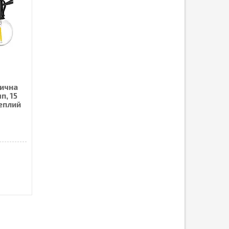
лична
п, 15
теплий