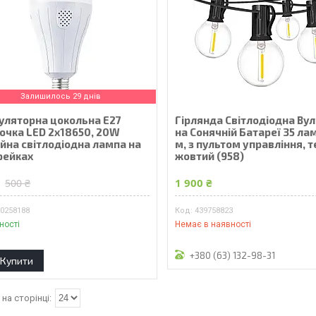
Залишилось 29 днів
уляторна цокольна Е27
Гірлянда Світлодіодна Ву
очка LED 2x18650, 20W
на Сонячній Батареї 35 лам
ійна світлодіодна лампа на
м, з пультом управління, 
рейках
жовтий (958)
₴
1 900 ₴
500 ₴
50258188
439758823
ності
Немає в наявності
+380 (63) 132-98-31
Купити