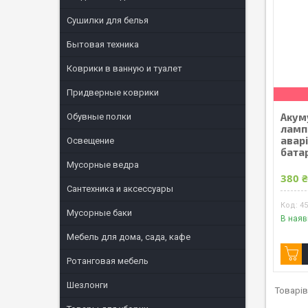
Сушилки для белья
Бытовая техника
Коврики в ванную и туалет
Придверные коврики
Акум
Обувные полки
ламп
авар
Освещение
бата
Мусорные ведра
380 
Сантехника и аксессуары
4
Мусорные баки
В наяв
Мебель для дома, сада, кафе
Ротанговая мебель
Шезлонги