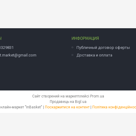
Ы
ИНФОРМАЦИЯ
1329831
Публичный договор оферты
et.market@gmail.com
Доставка и оплата
Сайт створений на маркетплейсі
Prom.ua
Продавець на Bigl.ua
Онлайн-маркет "InBasket" |
Поскаржитися на контент
|
Політика конфіденційнос