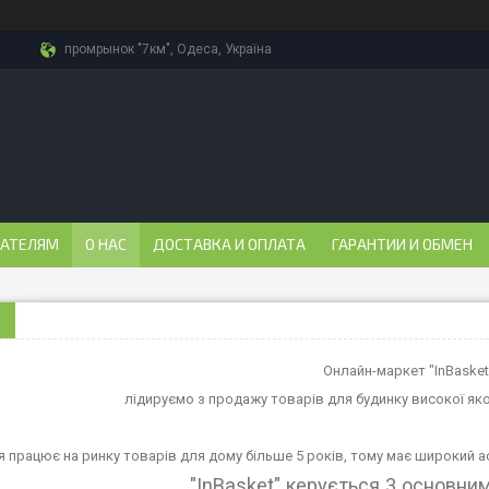
промрынок "7км", Одеса, Україна
ПАТЕЛЯМ
О НАС
ДОСТАВКА И ОПЛАТА
ГАРАНТИИ И ОБМЕН
Онлайн-маркет "InBasket
лідируємо з продажу товарів для будинку високої як
я працює на ринку товарів для дому більше 5 років, тому має широкий ас
"InBasket" керується 3 основни