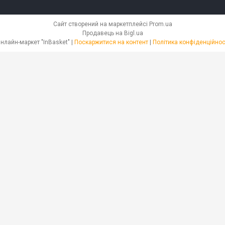
Сайт створений на маркетплейсі
Prom.ua
Продавець на Bigl.ua
Онлайн-маркет "InBasket" |
Поскаржитися на контент
|
Політика конфіденційнос