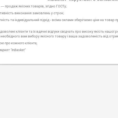
ь ― продаж якісних товарів, згідно ГОСТу;
ативність виконання замовлень у строк;
пність та індивідуальний підхід - всіма силами зберігаємо ціни на товар 
доволені клієнти та їх вдячні відгуки свідчать про високу якість нашої
 необхідного вам вибору якісного товару і ваша задоволеність від отр
ою про кожного клієнта,
аркет "InBasket"