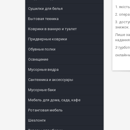
1. якіст
Сушилки для белья
2. опер
Бытовая техника
3. досту
знижок.
Коврики в ванную и туалет
Лише за
Придверные коврики
надання
З турбот
Обувные полки
онлайн-м
Освещение
Мусорные ведра
Сантехника и аксессуары
Мусорные баки
Мебель для дома, сада, кафе
Ротанговая мебель
Шезлонги