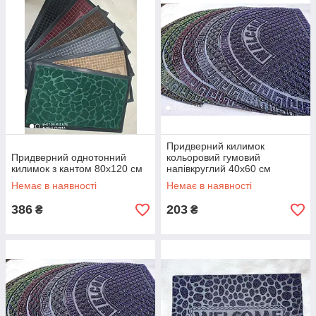
Придверний килимок
Придверний однотонний
кольоровий гумовий
килимок з кантом 80х120 см
напівкруглий 40х60 см
Немає в наявності
Немає в наявності
386
203
₴
₴