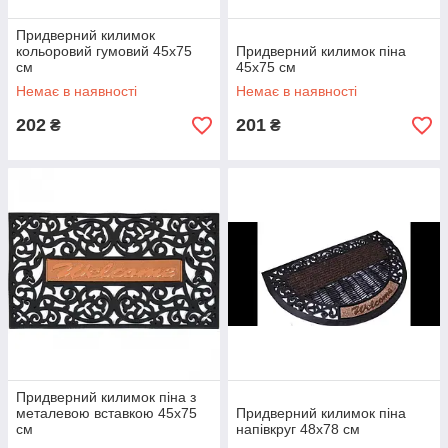
Придверний килимок
кольоровий гумовий 45х75
Придверний килимок піна
см
45х75 см
Немає в наявності
Немає в наявності
202
201
₴
₴
Придверний килимок піна з
металевою вставкою 45х75
Придверний килимок піна
см
напівкруг 48х78 см