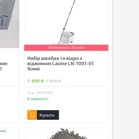
Залишилось 10 днів
Набір швабра та відро з
ним
віджимом Lavine LN-1001-01
0
білий
1 499 ₴
1 800 ₴
490505989
В наявності
Купити