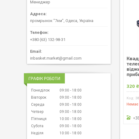
Менеджер
промрынок "7км", Одеса, Україна
+380 (63) 132-98-31
Квад
inbasket.market@gmail.com
теле
відж
приб
ГРАФІК РОБОТИ
320 
Понеділок
09:00
18:00
Вівторок
09:00
18:00
3
Немає 
Середа
09:00
18:00
Четвер
09:00
18:00
+3
Пʼятниця
10:00
18:00
Субота
09:00
18:00
Неділя
10:00
18:00