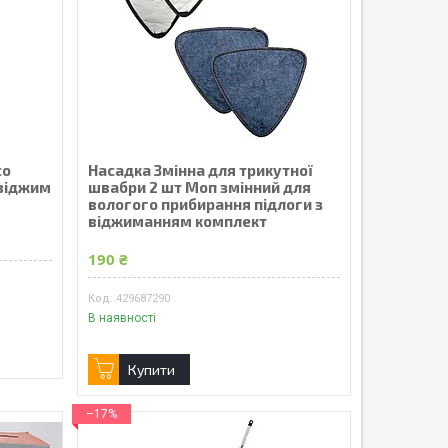
co
Насадка Змінна для трикутної
 віджим
швабри 2 шт Моп змінний для
вологого прибирання підлоги з
віджиманням комплект
190 ₴
429687290
В наявності
Купити
–17%