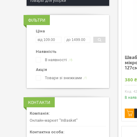
Товары для уборки
ФІЛЬТРИ
Ціна
Наявність
Шваб
В наявності
6
мікр
127с
Акція
Товари зі знижками
1
380 
4
В наяв
КОНТАКТИ
Онлайн-маркет "InBasket"