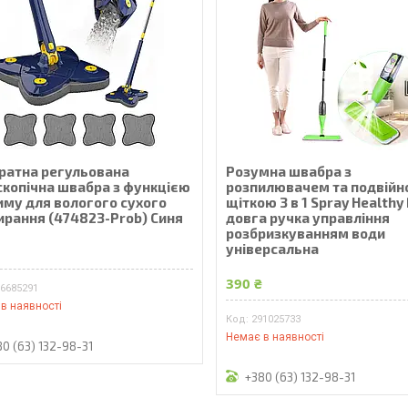
ратна регульована
Розумна швабра з
скопічна швабра з функцією
розпилювачем та подвій
иму для вологого сухого
щіткою 3 в 1 Spray Healthy
ирання (474823-Prob) Синя
довга ручка управління
розбризкуванням води
універсальна
₴
390 ₴
86685291
в наявності
291025733
Немає в наявності
80 (63) 132-98-31
+380 (63) 132-98-31