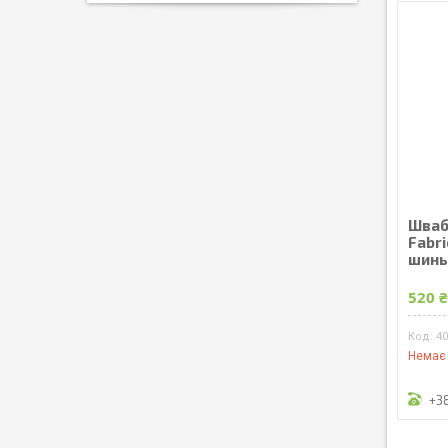
Шваб
Fabri
шинь
520 
4
Немає 
+3