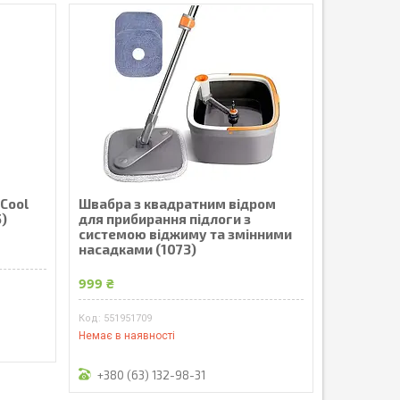
 Cool
Швабра з квадратним відром
5)
для прибирання підлоги з
системою віджиму та змінними
насадками (1073)
999 ₴
551951709
Немає в наявності
+380 (63) 132-98-31