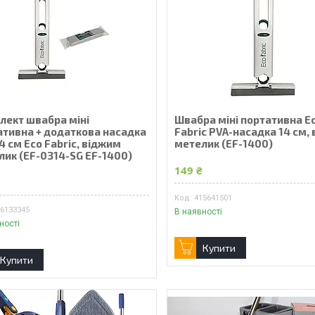
лект швабра міні
Швабра міні портативна E
ативна + додаткова насадка
Fabric PVA-насадка 14 см,
4 см Eco Fabric, віджим
метелик (EF-1400)
лик (EF-0314-SG EF-1400)
149 ₴
₴
415641501
16133345
В наявності
ності
Купити
Купити