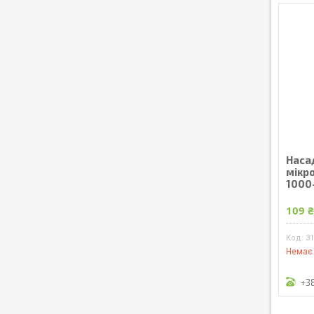
Насад
мікро
1000
109 
3
Немає 
+3