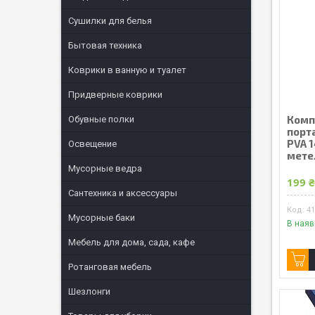
Сушилки для белья
Бытовая техника
Коврики в ванную и туалет
Придверные коврики
Комп
Обувные полки
порт
PVA 1
Освещение
мете
Мусорные ведра
199 
Сантехника и аксессуары
4
Мусорные баки
В наяв
Мебель для дома, сада, кафе
Ротанговая мебель
Шезлонги