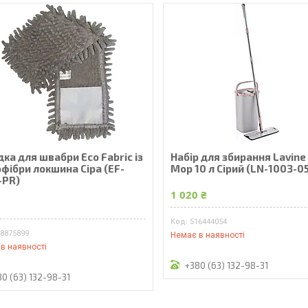
ка для швабри Eco Fabric із
Набір для збирання Lavine
фібри локшина Сіра (EF-
Mop 10 л Сірий (LN-1003-0
-PR)
1 020 ₴
₴
516444054
18875899
Немає в наявності
в наявності
+380 (63) 132-98-31
80 (63) 132-98-31