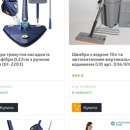
ра трикутна насадка із
Швабра з відром 10л та
офібри Ø:22см з ручкою
автоматичним вертикаль
м (EF-2203)
віджимом G10 арт. 034/61
₴
999 ₴
20561855
507881554
ності
В наявності
Купити
Купити