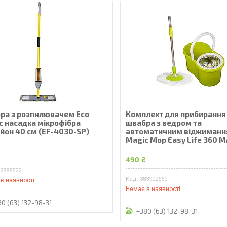
ра з розпилювачем Eco
Комплект для прибирання
c насадка мікрофібра
швабра з ведром та
йон 40 см (EF-4030-SP)
автоматичним віджиман
Magic Mop Easy Life 360 ​​
₴
490 ₴
02888522
383902660
в наявності
Немає в наявності
80 (63) 132-98-31
+380 (63) 132-98-31