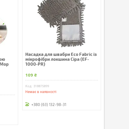
Насадка для швабри Eco Fabric із
ною
мікрофібри локшина Сіра (EF-
 Mop
1000-PR)
109 ₴
318875899
Немає в наявності
+380 (63) 132-98-31