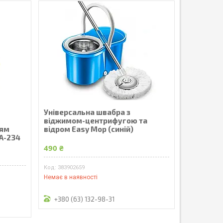
Універсальна швабра з
віджимом-центрифугою та
ням
відром Easy Mop (синій)
MA-234
490 ₴
383902659
Немає в наявності
+380 (63) 132-98-31