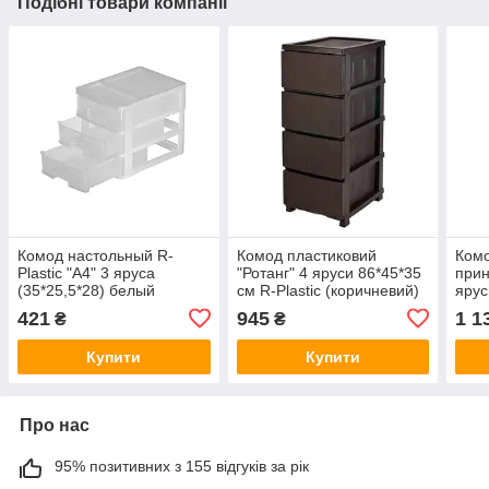
Подібні товари компанії
Комод настольный R-
Комод пластиковий
Комо
Plastic "А4" 3 яруса
"Ротанг" 4 яруси 86*45*35
прин
(35*25,5*28) белый
см R-Plastic (коричневий)
ярус
Plast
421
945
1 1
₴
₴
Купити
Купити
Про нас
95% позитивних з 155 відгуків за рік