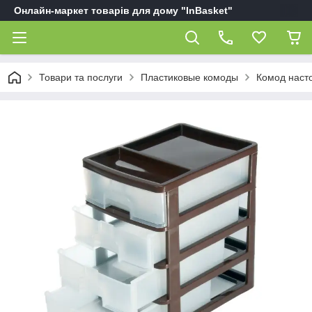
Онлайн-маркет товарів для дому "InBasket"
Товари та послуги
Пластиковые комоды
Комод насто