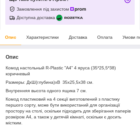
Замовлення під захистом
Доступна доставка
Опис
Характеристики
Доставка
Оплата
Умови п
Опис
Комод настольный R-Plastic "А4" 4 яруса (35*25,5*38)
коричневый
Размеры: ДхШ(глубина)хВ 35х25,5х38 см.
Внутренняя высота одного ящика 7 см.
Комод пластиковий на 4 секції виготовлений з пластику
першого сорту, може бути використаний для організації
простору на столі, оскільки підходить для зберігання паперів
розміром А4, а також у дитячій кімнаті, оскільки є досить
містким.