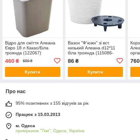
Відро для сміття Алеана
Вазон "Ф'южн" зі вст.
Корз
Євро 18 л Какао/Біла
низький Алеана d12*11
Алеа
троянда (122067)
біла троянда (115086-
орга
б.троянда)
x 40
460
86
760
₴
₴
600 ₴
Купити
Купити
Про нас
95% позитивних з 155 відгуків за рік
Працює з 15.03.2013
м. Одеса
промрынок "7км", Одеса, Україна