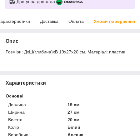
Доступна доставка
арактеристики
Доставка
Оплата
Умови повернення
Опис
Розміри: ДхШ(глибина)хВ 19х27х20 см. Матеріал: пластик
Характеристики
Основні
Довжина
19 см
Ширина
27 см
Висота
20 см
Колір
Білий
Виробник
Алеана