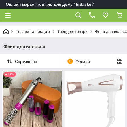
Онлайн-маркет товарів для дому "InBasket"
Товари та послуги
Трендові товари
Фени для волосс
Фени для волосся
Сортування
0
Фільтри
–23%