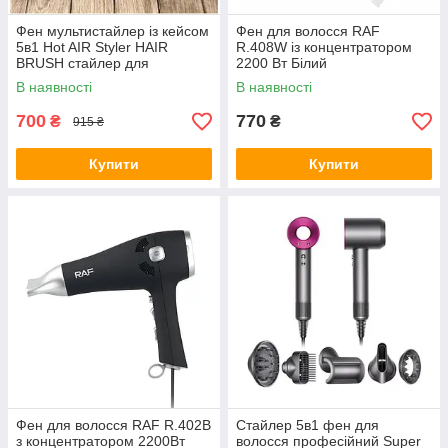
Фен мультистайлер із кейсом
Фен для волосся RAF
5в1 Hot AIR Styler HAIR
R.408W із концентратором
BRUSH стайлер для
2200 Вт Білий
укладання волосся
В наявності
В наявності
700
770
₴
₴
915 ₴
Купити
Купити
Фен для волосся RAF R.402B
Стайлер 5в1 фен для
з концентратором 2200Вт
волосся професійний Super