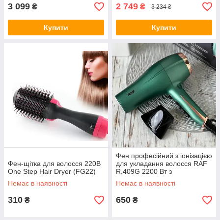
3 099
2 749
₴
₴
3 234 ₴
Купити
Купити
Фен професійний з іонізацією
Фен-щітка для волосся 220В
для укладання волосся RAF
One Step Hair Dryer (FG22)
R.409G 2200 Вт з
регулюванням швидкості та
Немає в наявності
Немає в наявності
температури з холодним та
310
650
₴
₴