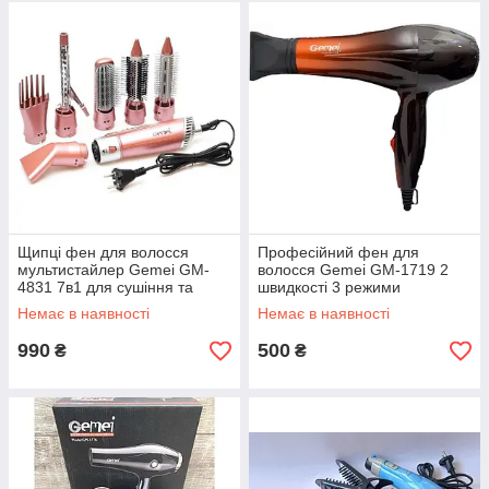
Щипці фен для волосся
Професійний фен для
мультистайлер Gemei GM-
волосся Gemei GM-1719 2
4831 7в1 для сушіння та
швидкості 3 режими
укладання з 3
нагрівання холодне
Немає в наявності
Немає в наявності
температурами режимами та
обдування 1800 Вт
захистом від
990
500
₴
₴