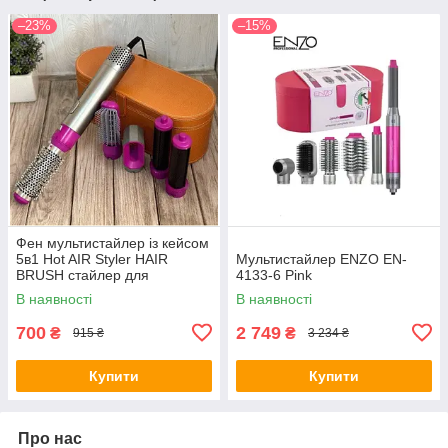
–23%
–15%
Фен мультистайлер із кейсом
5в1 Hot AIR Styler HAIR
Мультистайлер ENZO EN-
BRUSH стайлер для
4133-6 Pink
укладання волосся
В наявності
В наявності
700
2 749
₴
₴
915 ₴
3 234 ₴
Купити
Купити
Про нас