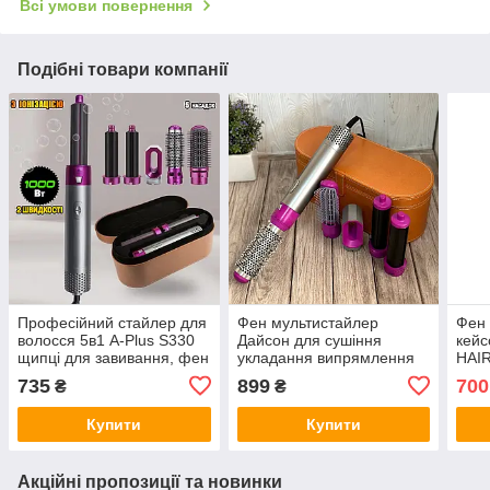
Всі умови повернення
Подібні товари компанії
Професійний стайлер для
Фен мультистайлер
Фен 
волосся 5в1 A-Plus S330
Дайсон для сушіння
кейс
щипці для завивання, фен
укладання випрямлення
HAI
щітка з 5 насадками,
та завивання волосся 5в1
укла
735
899
700
₴
₴
керамічний
Hot Air Styler в чохлі
Купити
Купити
Акційні пропозиції та новинки