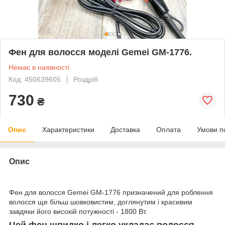
Фен для волосся моделі Gemei GM-1776.
Немає в наявності
Код: 450639605
Роздріб
730
₴
Опис
Характеристики
Доставка
Оплата
Умови п
Опис
Фен для волосся Gemei GM-1776 призначений для роблення
волосся ще більш шовковистим, доглянутим і красивим
завдяки його високій потужності - 1800 Вт.
Цей фен швидко і легко укладає волосся,