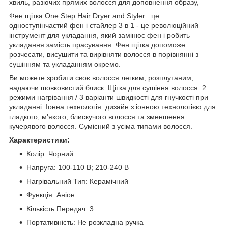
хвиль, разючих прямих волосся для доповнення образу,
Фен щітка One Step Hair Dryer and Styler це
одноступінчастий фен і стайлер 3 в 1 - це революційний
інструмент для укладання, який замінює фен і робить
укладання замість прасування. Фен щітка допоможе
розчесати, висушити та вирівняти волосся в порівнянні з
сушінням та укладанням окремо.
Ви можете зробити своє волосся легким, розплутаним,
надаючи шовковистий блиск. Щітка для сушіння волосся: 2
режими нагрівання / 3 варіанти швидкості для гнучкості при
укладанні. Іонна технологія: дизайн з іонною технологією для
гладкого, м'якого, блискучого волосся та зменшення
кучерявого волосся. Сумісний з усіма типами волосся.
Характеристики:
Колір: Чорний
Напруга: 100-110 В; 210-240 В
Нагрівальний Тип: Керамічний
Функція: Аніон
Кількість Передач: 3
Портативність: Не розкладна ручка