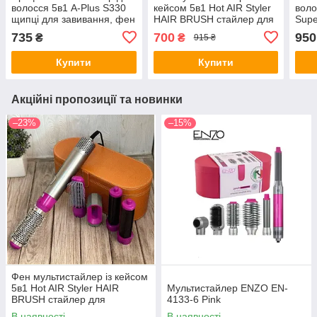
волосся 5в1 A-Plus S330
кейсом 5в1 Hot AIR Styler
воло
щипці для завивання, фен
HAIR BRUSH стайлер для
Supe
щітка з 5 насадками,
укладання волосся
фен 
735
700
950
₴
₴
915 ₴
керамічний
куче
Купити
Купити
Акційні пропозиції та новинки
–23%
–15%
Фен мультистайлер із кейсом
5в1 Hot AIR Styler HAIR
Мультистайлер ENZO EN-
BRUSH стайлер для
4133-6 Pink
укладання волосся
В наявності
В наявності