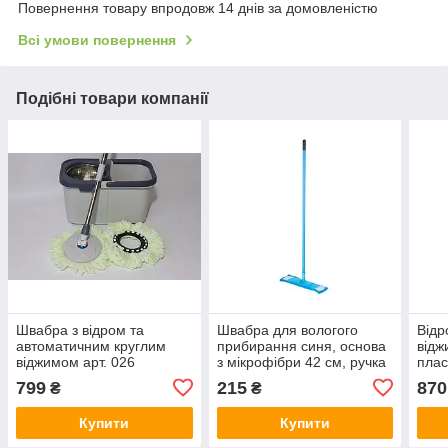
Повернення товару впродовж 14 днів за домовленістю
Всі умови повернення
Подібні товари компанії
Швабра з відром та
Швабра для вологого
Відр
автоматичним круглим
прибирання синя, основа
відж
віджимом арт. 026
з мікрофібри 42 см, ручка
плас
110 см
(фіо
799
215
870
₴
₴
Купити
Купити