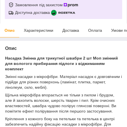
Замовлення під захистом
Доступна доставка
Опис
Характеристики
Доставка
Оплата
Умови п
Опис
Насадка Змінна для трикутної швабри 2 шт Моп змінний
для вологого прибирання підлоги з віджиманням
комплект
Змінні насадки з мікрофібри. Матеріал насадок є довговічним і
підійде для різних поверхонь (ламінат, плитка, паркет,
лінолеум, скло, меблі).
Щільна мікрофібра впорається не тільки з пилом і брудом,
але й захопить волоски, шерсть тварин і пил. Крім очисних
властивостей, швабра чудово полірує глянсові поверхні. Ви
помітите ефект полірування після першого застосування.
Кріплення з кожного боку на петельки та петелька в центрі
забезпечить надійну фіксацію насадки з мікрофібри. Для