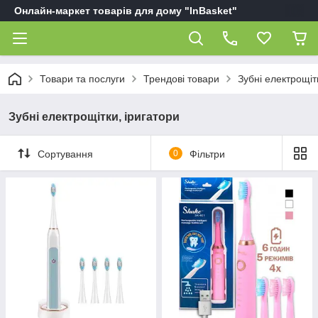
Онлайн-маркет товарів для дому "InBasket"
Товари та послуги
Трендові товари
Зубні електрощіт
Зубні електрощітки, іригатори
Сортування
0
Фільтри