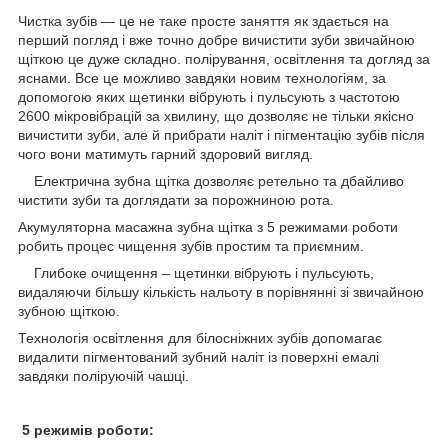
Чистка зубів — це не таке просте заняття як здається на
перший погляд і вже точно добре вичистити зуби звичайною
щіткою це дуже складно. полірування, освітлення та догляд за
яснами. Все це можливо завдяки новим технологіям, за
допомогою яких щетинки вібрують і пульсують з частотою
2600 мікровібрацій за хвилину, що дозволяє не тільки якісно
вичистити зуби, але й прибрати наліт і пігментацію зубів після
чого вони матимуть гарний здоровий вигляд.
Електрична зубна щітка дозволяє ретельно та дбайливо
чистити зуби та доглядати за порожниною рота.
Акумуляторна масажна зубна щітка з 5 режимами роботи
робить процес чищення зубів простим та приємним.
Глибоке очищення – щетинки вібрують і пульсують,
видаляючи більшу кількість нальоту в порівнянні зі звичайною
зубною щіткою.
Технологія освітлення для білосніжних зубів допомагає
видалити пігментований зубний наліт із поверхні емалі
завдяки поліруючій чашці.
5 режимів роботи: