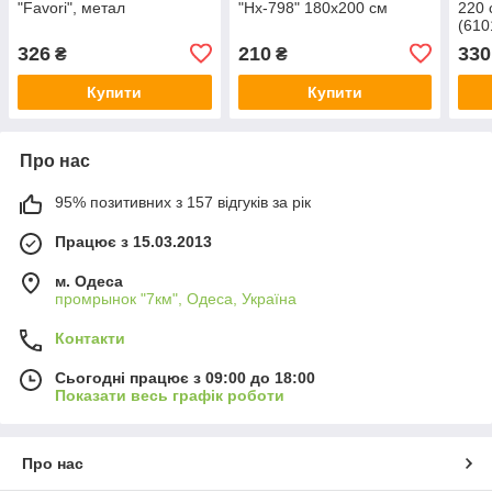
"Favori", метал
"Hx-798" 180х200 см
220 
(610
326
210
330
₴
₴
Купити
Купити
Про нас
95% позитивних з 157 відгуків за рік
Працює з 15.03.2013
м. Одеса
промрынок "7км", Одеса, Україна
Контакти
Сьогодні працює з 09:00 до 18:00
Показати весь графік роботи
Про нас