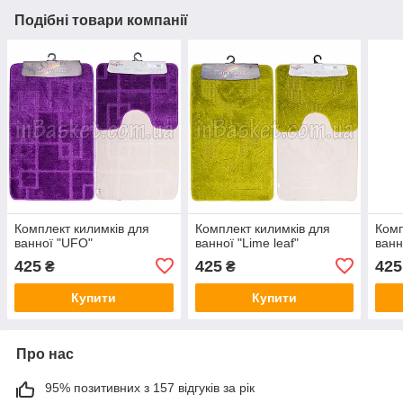
Подібні товари компанії
Комплект килимків для
Комплект килимків для
Комп
ванної "UFO"
ванної "Lime leaf"
ванн
425
425
425
₴
₴
Купити
Купити
Про нас
95% позитивних з 157 відгуків за рік