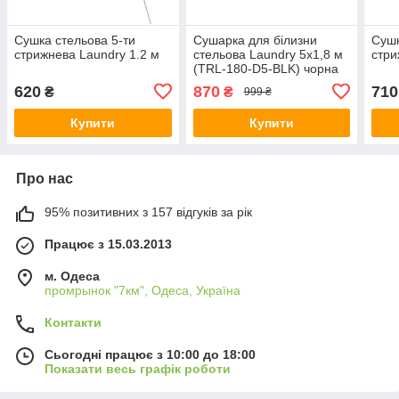
Сушка стельова 5-ти
Сушарка для білизни
Сушк
стрижнева Laundry 1.2 м
стельова Laundry 5х1,8 м
стри
(TRL-180-D5-BLK) чорна
620
870
710
₴
₴
999 ₴
Купити
Купити
Про нас
95% позитивних з 157 відгуків за рік
Працює з 15.03.2013
м. Одеса
промрынок "7км", Одеса, Україна
Контакти
Сьогодні працює з 10:00 до 18:00
Показати весь графік роботи