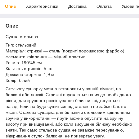
Опис
Характеристики
Доставка
Оплата
Умови п
Опис
Сушка стельова
Тип: стельовий
Матеріал: стрижні ― сталь (покриті порошковою фарбою),
елементи кріплення ― міцний пластик
Розмір: 190*45 см
Кількість стрижнів: 5 шт
Довжина стержня: 1,9 м
Колір: білий
Стельову сушарку можна встановити у ванній кімнаті, на
балконі або лоджії. Стрижні опускаються вниз до необхідного
рівня, для зручного розвішування білизни і підтягуються
назад. Білизна буде сушиться під стелею і не займе багато
місця. Сталева сушарка для білизни з стельовим кріпленням
зручна у використанні ― прути можна опустити на зручну
висоту при вивішуванні, або коли висушене білизну необхідно
зняти. Так само стельова сушка не заважає пересуванню,
відкривання стулок балкона, не привертає увагу.