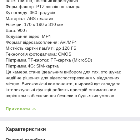
пакет гвинтів, посібник користувача
Форм-фактор: PTZ зовнішня камера
Кут огляду: 360 градусів
Матеріал: ABS-пластик
Розміри: 170 x 190 x 310 мм
Вага: 900 г
Кодування відео: MP4
Формат відеозахоплення: AVI/MP4
Місткість картки пам'яті: до 128 ГБ
Технологія фотодатчика: CMOS
Підтримка TF-картки: TF-картка (MicroSD)
Підтримка 4G: SIM-картка
Ця камера стане ідеальним вибором для тих, хто шукає
надійне рішення для відеоспостереження у віддалених
місцях. Високоякісні компоненти, широкий кут огляду та
інтелектуальні функції роблять пристрій оптимальним
варіантом забезпечення безпеки в будь-яких умовах.
Приховати
Характеристики
Основні атрибути