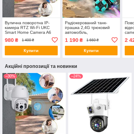
Вулична поворотна IP-
Радіокерований танк-
Пово
камера RTZ Wi-Fi UKC
іграшка 2,4G трюковий
віде
Smart Home Camera A6
автомобіль,
cam
4.0 Mp з віддаленим
шестиколісний
outd
980
1 190
2 4
₴
₴
1 400 ₴
1 660 ₴
доступом iCSee White/Біла
поворотний важіль
пан
Купити
Купити
Акційні пропозиції та новинки
–30%
–24%