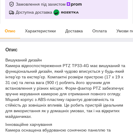
Замовлення під захистом
Доступна доставка
Опис
Характеристики
Доставка
Оплата
Умови п
Опис
Вишуканий дизайн
Камера відеоспостереження PTZ TP33-4G має вишуканий та
функціональний дизайн, який чудово вписується у будь-який
інтер'єр та екстер'єр. Компактні розміри пристрою (17 x 19 x
31 см) та легка вага (900 г) роблять його зручним для
встановлення у різних місцях. Форм-фактор PTZ забезпечує
зручне керування камерою для отримання повного огляду.
Міцний корпус з ABS-пластику гарантує довговічність та
стійкість до зовнішніх впливів. Це робить пристрій ідеальним
для використання як у домашніх умовах, так і на відкритих
майданчиках.
Інноваційне харчування
Камера оснащена вбудованою сонячною панеллю та