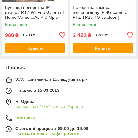
Вулична поворотна IP-
Поворотна камера
камера RTZ Wi-Fi UKC Smart
відеонагляду IP 4G camera
Home Camera A6 4.0 Mp з
PTZ TP23-4G outdoor |
віддаленим доступом iCSee
2+2MP | Сонячна панель
В наявності
В наявності
White/Біла
980
2 421
₴
₴
1 400 ₴
3 200 ₴
Купити
Купити
Про нас
95% позитивних з 155 відгуків за рік
Працює з 15.03.2013
м. Одеса
промрынок "7км", Одеса, Україна
Контакти
Сьогодні працює з 09:00 до 18:00
Показати весь графік роботи