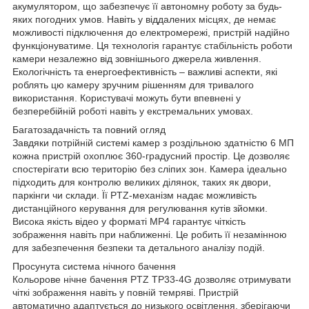
акумулятором, що забезпечує її автономну роботу за будь-
яких погодних умов. Навіть у віддалених місцях, де немає
можливості підключення до електромережі, пристрій надійно
функціонуватиме. Ця технологія гарантує стабільність роботи
камери незалежно від зовнішнього джерела живлення.
Екологічність та енергоефективність – важливі аспекти, які
роблять цю камеру зручним рішенням для тривалого
використання. Користувачі можуть бути впевнені у
безперебійній роботі навіть у екстремальних умовах.
Багатозадачність та повний огляд
Завдяки потрійній системі камер з роздільною здатністю 6 МП
кожна пристрій охоплює 360-градусний простір. Це дозволяє
спостерігати всю територію без сліпих зон. Камера ідеально
підходить для контролю великих ділянок, таких як двори,
паркінги чи склади. Її PTZ-механізм надає можливість
дистанційного керування для регулювання кутів зйомки.
Висока якість відео у форматі MP4 гарантує чіткість
зображення навіть при наближенні. Це робить її незамінною
для забезпечення безпеки та детального аналізу подій.
Просунута система нічного бачення
Кольорове нічне бачення PTZ TP33-4G дозволяє отримувати
чіткі зображення навіть у повній темряві. Пристрій
автоматично адаптується до низького освітлення, зберігаючи