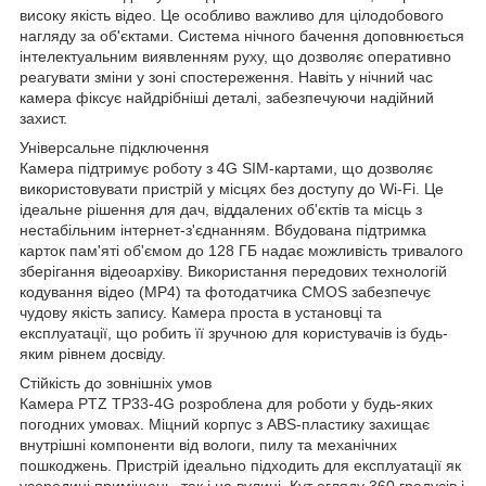
високу якість відео. Це особливо важливо для цілодобового
нагляду за об'єктами. Система нічного бачення доповнюється
інтелектуальним виявленням руху, що дозволяє оперативно
реагувати зміни у зоні спостереження. Навіть у нічний час
камера фіксує найдрібніші деталі, забезпечуючи надійний
захист.
Універсальне підключення
Камера підтримує роботу з 4G SIM-картами, що дозволяє
використовувати пристрій у місцях без доступу до Wi-Fi. Це
ідеальне рішення для дач, віддалених об'єктів та місць з
нестабільним інтернет-з'єднанням. Вбудована підтримка
карток пам'яті об'ємом до 128 ГБ надає можливість тривалого
зберігання відеоархіву. Використання передових технологій
кодування відео (MP4) та фотодатчика CMOS забезпечує
чудову якість запису. Камера проста в установці та
експлуатації, що робить її зручною для користувачів із будь-
яким рівнем досвіду.
Стійкість до зовнішніх умов
Камера PTZ TP33-4G розроблена для роботи у будь-яких
погодних умовах. Міцний корпус з ABS-пластику захищає
внутрішні компоненти від вологи, пилу та механічних
пошкоджень. Пристрій ідеально підходить для експлуатації як
усередині приміщень, так і на вулиці. Кут огляду 360 градусів і