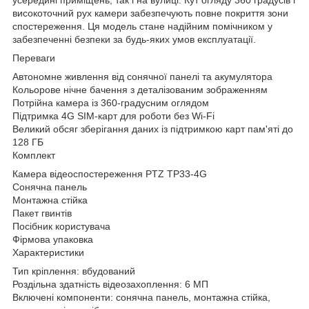
високоточний рух камери забезпечують повне покриття зони
спостереження. Ця модель стане надійним помічником у
забезпеченні безпеки за будь-яких умов експлуатації.
Переваги
Автономне живлення від сонячної панелі та акумулятора
Кольорове нічне бачення з деталізованим зображенням
Потрійна камера із 360-градусним оглядом
Підтримка 4G SIM-карт для роботи без Wi-Fi
Великий обсяг зберігання даних із підтримкою карт пам'яті до
128 ГБ
Комплект
Камера відеоспостереження PTZ TP33-4G
Сонячна панель
Монтажна стійка
Пакет гвинтів
Посібник користувача
Фірмова упаковка
Характеристики
Тип кріплення: вбудований
Роздільна здатність відеозахоплення: 6 МП
Включені компоненти: сонячна панель, монтажна стійка,