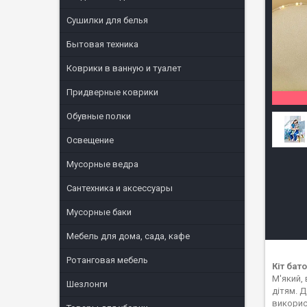
Сушилки для белья
Бытовая техника
Коврики в ванную и туалет
Придверные коврики
Обувные полки
Освещение
Мусорные ведра
Сантехника и аксессуары
Мусорные баки
Мебель для дома, сада, кафе
Ротанговая мебель
Кіт бат
М'який,
Шезлонги
дітям. Д
викорис