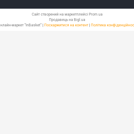
Сайт створений на маркетплейсі
Prom.ua
Продавець на Bigl.ua
Онлайн-маркет "InBasket" |
Поскаржитися на контент
|
Політика конфіденційнос