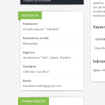
Товары для уборки
дивана, 
що дити
можна в
КОНТАКТИ
матеріал
Харак
Онлайн-маркет "InBasket"
ОСНО
Менеджер
Вироб
промрынок "7км", Одеса, Україна
Інфор
Ціна:
49
+380 (63) 132-98-31
inbasket.market@gmail.com
ГРАФІК РОБОТИ