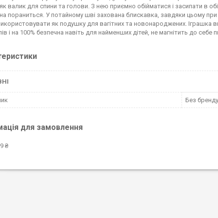
як валик для спини та голови. З нею приємно обійматися і засипати в обі
на пораниться. У потайному шві захована блискавка, завдяки цьому при 
икористовувати як подушку для вагітних та новонароджених. Іграшка ви
ів і на 100% безпечна навіть для найменших дітей, не магнітить до себе пи
теристики
ВНІ
ник
Без бренд
мація для замовлення
9 ₴