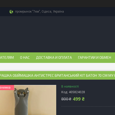
промрынок "7км", Одеса, Україна
ПАТЕЛЯМ
О НАС
ДОСТАВКА И ОПЛАТА
ГАРАНТИИ И ОБМЕН
ГРАШКА ОБІЙМАШКА АНТИСТРЕС БРИТАНСЬКИЙ КІТ БАТОН 70 СМ MY KI
В наявності
Код:
405824028
499 ₴
800 ₴