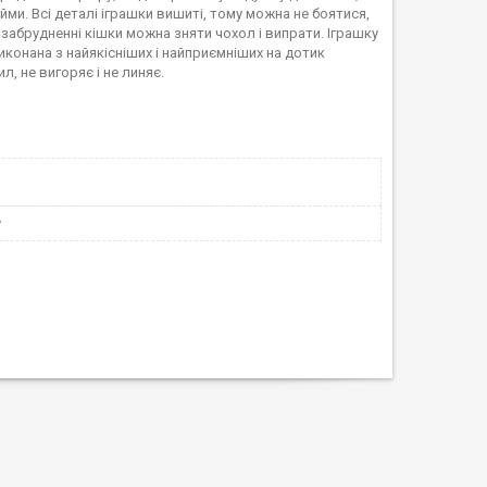
йми. Всі деталі іграшки вишиті, тому можна не боятися,
забрудненні кішки можна зняти чохол і випрати. Іграшку
конана з найякісніших і найприємніших на дотик
л, не вигоряє і не линяє.
у