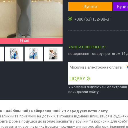
Купити
Купит
+380 (63) 132-98-31
34 дні
повернення товару протягом 14 
У компанії підключені електронні
покидаючи сайту.
он - найбільший і найкрасивіший кіт серед усіх котів світу.
 великий та приємний на дотик Кіт іграшка відмінно впишеться в будь-як
овга форма подушки дозволяє засипати у зручній та корисній для хребта 
товувати як зручну м'яку іграшку-подушку антистрес або оригінальний п