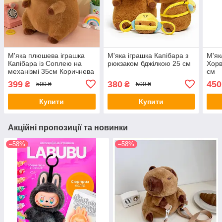
М'яка плюшева іграшка
М'яка іграшка Капібара з
М'як
Капібара із Соплею на
рюкзаком бджілкою 25 см
Хорв
механізмі 35см Коричнева
см
399
380
450
₴
₴
500 ₴
500 ₴
Купити
Купити
Акційні пропозиції та новинки
–58%
–58%