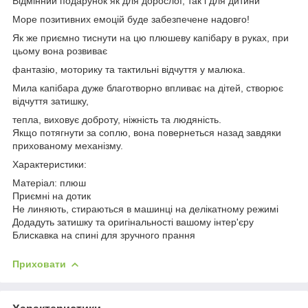
Відмінний подарунок як для дорослої, так і для дитини
Море позитивних емоцій буде забезпечене надовго!
Як же приємно тиснути на цю плюшеву капібару в руках, при
цьому вона розвиває
фантазію, моторику та тактильні відчуття у малюка.
Мила капібара дуже благотворно впливає на дітей, створює
відчуття затишку,
тепла, виховує доброту, ніжність та людяність.
Якщо потягнути за соплю, вона повернеться назад завдяки
прихованому механізму.
Характеристики:
Матеріал: плюш
Приємні на дотик
Не линяють, стираються в машинці на делікатному режимі
Додадуть затишку та оригінальності вашому інтер'єру
Блискавка на спині для зручного прання
Приховати