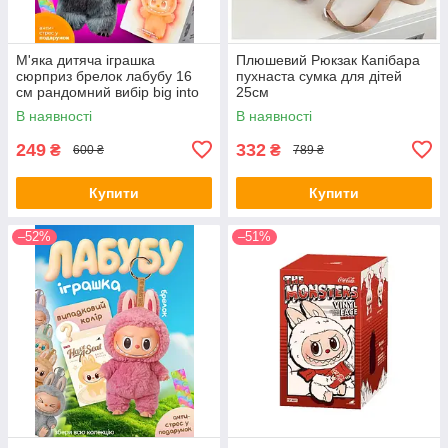
М'яка дитяча іграшка
Плюшевий Рюкзак Капібара
сюрприз брелок лабубу 16
пухнаста сумка для дітей
см рандомний вибір big into
25см
energy аксесуар для сумки
В наявності
В наявності
(101203)
249
332
₴
₴
600 ₴
789 ₴
Купити
Купити
–52%
–51%