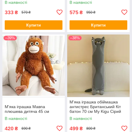
В наявності
В наявності
лабуба брелок 15 см для
детей
333
575
₴
₴
570 ₴
950 ₴
Купити
Купити
–39%
–38%
М'яка іграшка обіймашка
М'яка іграшка Мавпа
антистрес Британський Кіт
плюшева дитяча 45 см
батон 70 см My Kigu Сірий
(9046)
В наявності
В наявності
420
499
₴
₴
690 ₴
800 ₴