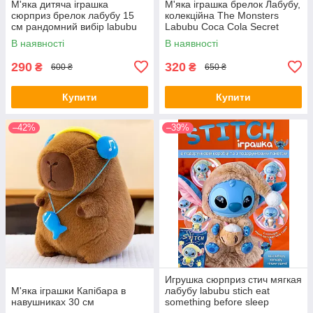
М'яка дитяча іграшка
М'яка іграшка брелок Лабубу,
сюрприз брелок лабубу 15
колекційна The Monsters
см рандомний вибір labubu
Labubu Coca Cola Secret
have a seat аксесуар для
Випадковий
В наявності
В наявності
сумки + антистрес у
подарунок
290
320
₴
₴
600 ₴
650 ₴
Купити
Купити
–42%
–39%
Игрушка сюрприз стич мягкая
М'яка іграшки Капібара в
лабубу labubu stich eat
навушниках 30 см
something before sleep
плюшевая детская фигурка