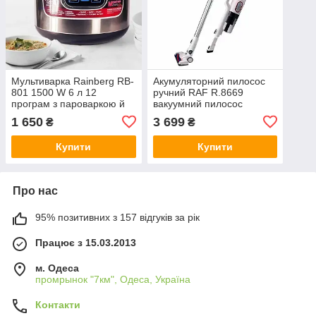
Мультиварка Rainberg RB-
Акумуляторний пилосос
801 1500 W 6 л 12
ручний RAF R.8669
програм з пароваркою й
вакуумний пилосос
антипригарним покриттям
вертикальний з
1 650
3 699
₴
₴
контейнером, до 40
хвилин роботи
Купити
Купити
Про нас
95% позитивних з 157 відгуків за рік
Працює з 15.03.2013
м. Одеса
промрынок "7км", Одеса, Україна
Контакти