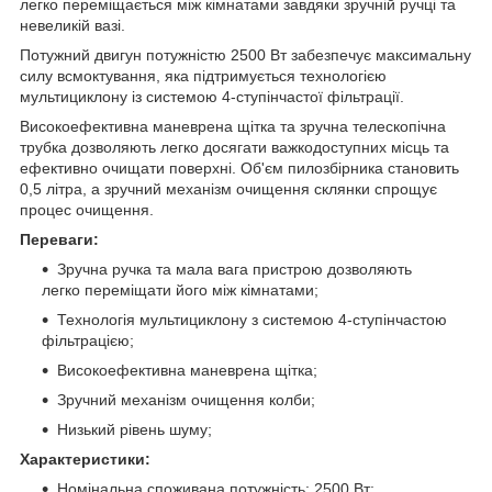
легко переміщається між кімнатами завдяки зручній ручці та
невеликій вазі.
Потужний двигун потужністю 2500 Вт забезпечує максимальну
силу всмоктування, яка підтримується технологією
мультициклону із системою 4-ступінчастої фільтрації.
Високоефективна маневрена щітка та зручна телескопічна
трубка дозволяють легко досягати важкодоступних місць та
ефективно очищати поверхні. Об'єм пилозбірника становить
0,5 літра, а зручний механізм очищення склянки спрощує
процес очищення.
Переваги:
Зручна ручка та мала вага пристрою дозволяють
легко переміщати його між кімнатами;
Технологія мультициклону з системою 4-ступінчастою
фільтрацією;
Високоефективна маневрена щітка;
Зручний механізм очищення колби;
Низький рівень шуму;
Характеристики:
Номінальна споживана потужність: 2500 Вт;