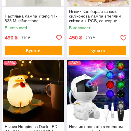
Нічник Капібара з квіткою -
Настільна лампа Yiteng YT-
силіконова лампа з теплим
838 Multifunctional
світлом + RGB, сенсорне
керування, акумулятор USB
В наявності
В наявності
490
450
₴
₴
770 ₴
700 ₴
Купити
Купити
–35%
–34%
Нічник Happiness Duck LED
Ночник-проектор з ефектом