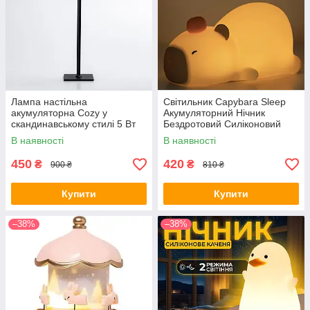
Лампа настільна
Світильник Capybara Sleep
акумуляторна Cozy у
Акумуляторний Нічник
скандинавському стилі 5 Вт
Бездротовий Силіконовий
5200mA, настільний
Капібара (00985)
В наявності
В наявності
світильник Чорний HP400B
450
420
₴
₴
900 ₴
810 ₴
Купити
Купити
–38%
–38%