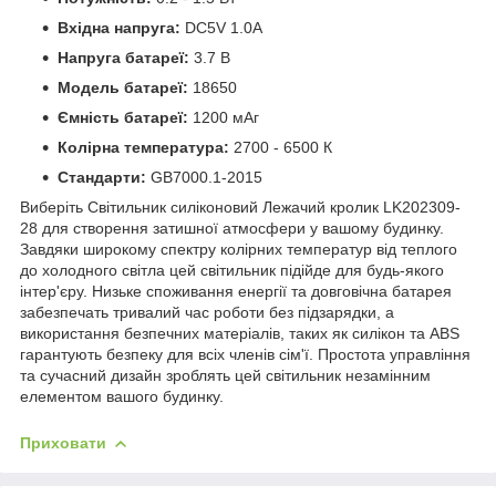
Вхідна напруга:
DC5V 1.0A
Напруга батареї:
3.7 В
Модель батареї:
18650
Ємність батареї:
1200 мАг
Колірна температура:
2700 - 6500 К
Стандарти:
GB7000.1-2015
Виберіть Світильник силіконовий Лежачий кролик LK202309-
28 для створення затишної атмосфери у вашому будинку.
Завдяки широкому спектру колірних температур від теплого
до холодного світла цей світильник підійде для будь-якого
інтер'єру. Низьке споживання енергії та довговічна батарея
забезпечать тривалий час роботи без підзарядки, а
використання безпечних матеріалів, таких як силікон та ABS
гарантують безпеку для всіх членів сім'ї. Простота управління
та сучасний дизайн зроблять цей світильник незамінним
елементом вашого будинку.
Приховати