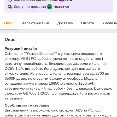
Доступна доставка
Опис
Характеристики
Доставка
Оплата
Умови п
Опис
Розумний дизайн
Світильник ""Лежачий кролик"" є унікальним поєднанням
силікону, ABS і PC, забезпечуючи не тільки міцність, але і
естетичну привабливість. Використовує джерело живлення
DC5V 1.0A, що робить його ідеальним для домашнього
використання. Регульована колірна температура від 2700 до
6500K дозволяє створити бажану атмосферу. Модель
оснащена акумулятором 18650 із ємністю 1200mAh,
забезпечуючи тривалий час роботи без підзарядки. Відповідає
стандарту GB7000.1-2015, що підтверджує його високу якість
та безпеку.
Особливості матеріалів
Виготовлений із високоякісного силікону, ABS та PC, що
робить світильник не тільки довговічним, але й безпечним для