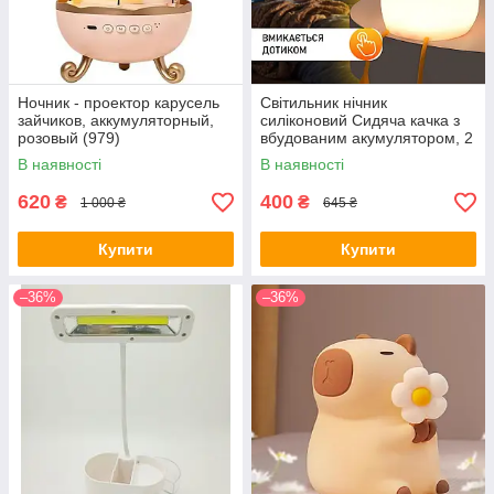
Ночник - проектор карусель
Світильник нічник
зайчиков, аккумуляторный,
силіконовий Сидяча качка з
розовый (979)
вбудованим акумулятором, 2
режими свічення та таймер
В наявності
В наявності
(00-0001278)
620
400
₴
₴
1 000 ₴
645 ₴
Купити
Купити
–36%
–36%