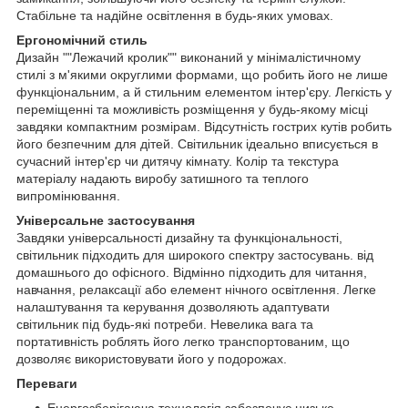
Стабільне та надійне освітлення в будь-яких умовах.
Ергономічний стиль
Дизайн ""Лежачий кролик"" виконаний у мінімалістичному
стилі з м'якими округлими формами, що робить його не лише
функціональним, а й стильним елементом інтер'єру. Легкість у
переміщенні та можливість розміщення у будь-якому місці
завдяки компактним розмірам. Відсутність гострих кутів робить
його безпечним для дітей. Світильник ідеально вписується в
сучасний інтер'єр чи дитячу кімнату. Колір та текстура
матеріалу надають виробу затишного та теплого
випромінювання.
Універсальне застосування
Завдяки універсальності дизайну та функціональності,
світильник підходить для широкого спектру застосувань. від
домашнього до офісного. Відмінно підходить для читання,
навчання, релаксації або елемент нічного освітлення. Легке
налаштування та керування дозволяють адаптувати
світильник під будь-які потреби. Невелика вага та
портативність роблять його легко транспортованим, що
дозволяє використовувати його у подорожах.
Переваги
Енергозберігаюча технологія забезпечує низьке