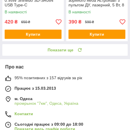
0.95W Shinedo SD-SR084
зоряного неба Астронавт з
USB Type-C
пультом ДУ, лазерний, 5 Вт, 8
режимів свічення
В наявності
В наявності
420
390
₴
₴
650 ₴
590 ₴
Купити
Купити
Показати ще
Про нас
95% позитивних з 157 відгуків за рік
Працює з 15.03.2013
м. Одеса
промрынок "7км", Одеса, Україна
Контакти
Сьогодні працює з 09:00 до 18:00
Показати весь графік роботи