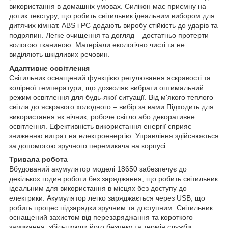
використання в домашніх умовах. Силікон має приємну на
дотик текстуру, що робить світильник ідеальним вибором для
дитячих кімнат. ABS і PC додають виробу стійкість до ударів та
подряпин. Легке очищення та догляд – достатньо протерти
вологою тканиною. Матеріали екологічно чисті та не
виділяють шкідливих речовин.
Адаптивне освітлення
Світильник оснащений функцією регулювання яскравості та
колірної температури, що дозволяє вибрати оптимальний
режим освітлення для будь-якої ситуації. Від м'якого теплого
світла до яскравого холодного – вибір за вами Підходить для
використання як нічник, робоче світло або декоративне
освітлення. Ефективність використання енергії сприяє
зниженню витрат на електроенергію. Управління здійснюється
за допомогою зручного перемикача на корпусі.
Тривала робота
Вбудований акумулятор моделі 18650 забезпечує до
декількох годин роботи без заряджання, що робить світильник
ідеальним для використання в місцях без доступу до
електрики. Акумулятор легко заряджається через USB, що
робить процес підзарядки зручним та доступним. Світильник
оснащений захистом від перезаряджання та короткого
замикання, збільшуючи його безпеку та термін служби.