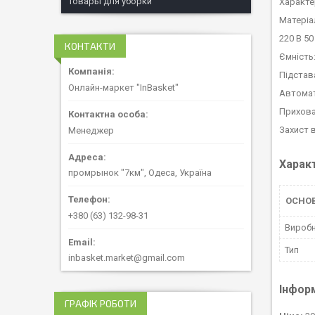
Товары для уборки
Характе
Матеріал
220 В 50
КОНТАКТИ
Ємність:
Підстав
Онлайн-маркет "InBasket"
Автомат
Прихова
Захист в
Менеджер
Харак
промрынок "7км", Одеса, Україна
ОСНО
+380 (63) 132-98-31
Вироб
Тип
inbasket.market@gmail.com
Інфор
ГРАФІК РОБОТИ