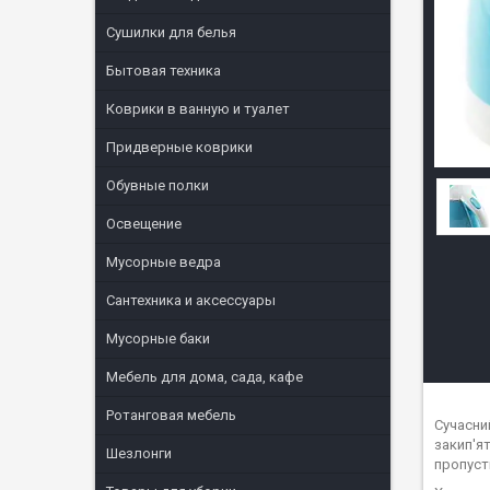
Сушилки для белья
Бытовая техника
Коврики в ванную и туалет
Придверные коврики
Обувные полки
Освещение
Мусорные ведра
Сантехника и аксессуары
Мусорные баки
Мебель для дома, сада, кафе
Ротанговая мебель
Сучасни
закип'я
Шезлонги
пропуст