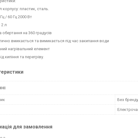
ристики:
 корпусу: пластик, сталь.
 Гц / 60 Гц 2000 Вт
 2 л
а обертання на 360 градусів
ично вмикається та вимикається під час закипання води
ний нагрівальний елемент
ід кипіння та перегріву.
теристики
ВНІ
ник
Без бренд
Електроча
мація для замовлення