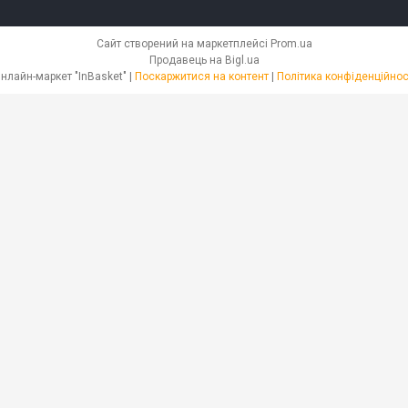
Сайт створений на маркетплейсі
Prom.ua
Продавець на Bigl.ua
Онлайн-маркет "InBasket" |
Поскаржитися на контент
|
Політика конфіденційнос