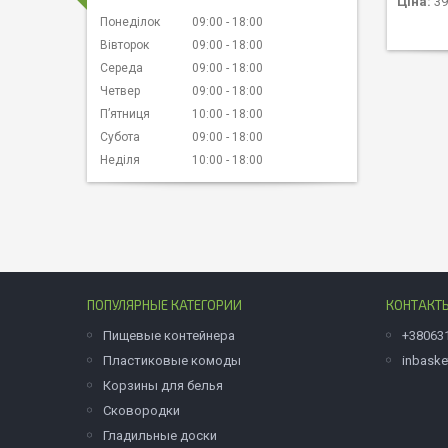
Ціна:
39
Понеділок
09:00
18:00
Вівторок
09:00
18:00
Середа
09:00
18:00
Четвер
09:00
18:00
Пʼятниця
10:00
18:00
Субота
09:00
18:00
Неділя
10:00
18:00
ПОПУЛЯРНЫЕ КАТЕГОРИИ
КОНТАКТ
Пищевые контейнера
+38063
Пластиковые комоды
inbask
Корзины для белья
Сковородки
Гладильные доски