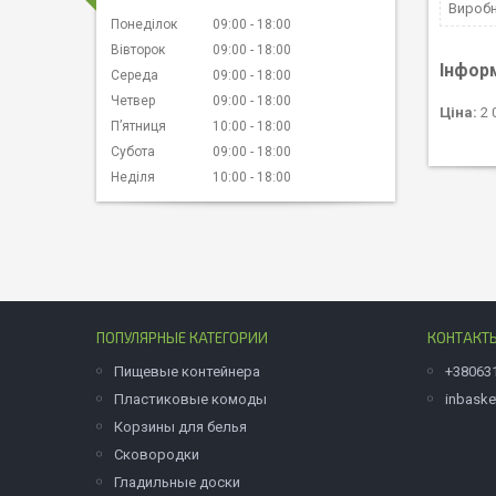
Вироб
Понеділок
09:00
18:00
Вівторок
09:00
18:00
Інфор
Середа
09:00
18:00
Четвер
09:00
18:00
Ціна:
2 
Пʼятниця
10:00
18:00
Субота
09:00
18:00
Неділя
10:00
18:00
ПОПУЛЯРНЫЕ КАТЕГОРИИ
КОНТАКТ
Пищевые контейнера
+38063
Пластиковые комоды
inbask
Корзины для белья
Сковородки
Гладильные доски