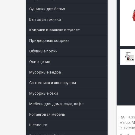
Сушилки для белья
Бытовая техника
Коврики в ванную и туалет
Придверные коврики
Обувные полки
Освещение
Мусорные ведра
Сантехника и аксессуары
Мусорные баки
Мебель для дома, сада, кафе
Ротанговая мебель
RAF R.3
м'ясо. 
Шезлонги
із якісн