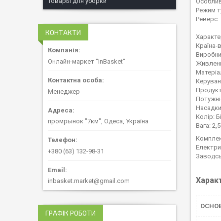
Товары для уборки
Особли
Режим т
Реверс
КОНТАКТИ
Характ
Країна-
Виробни
Онлайн-маркет "InBasket"
Живлен
Матеріа
Керуван
Продукти
Менеджер
Потужні
Насадки
Колір: Б
промрынок "7км", Одеса, Україна
Вага: 2,5
Комплек
Електри
+380 (63) 132-98-31
Заводсь
Харак
inbasket.market@gmail.com
ОСНО
ГРАФІК РОБОТИ