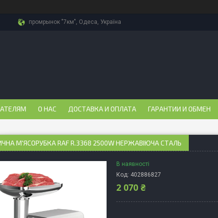
промрынок "7км", Одеса, Україна
ПАТЕЛЯМ
О НАС
ДОСТАВКА И ОПЛАТА
ГАРАНТИИ И ОБМЕН
ЧНА М'ЯСОРУБКА RAF R.3368 2500W НЕРЖАВІЮЧА СТАЛЬ
В наявності
Код:
402886827
2 070 ₴