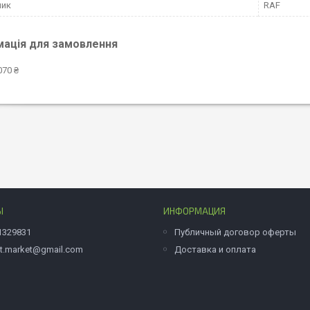
ник
RAF
мація для замовлення
070 ₴
Ы
ИНФОРМАЦИЯ
1329831
Публичный договор оферты
et.market@gmail.com
Доставка и оплата