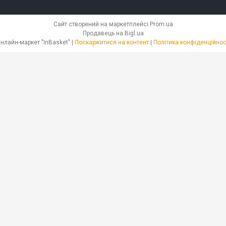
Сайт створений на маркетплейсі
Prom.ua
Продавець на Bigl.ua
Онлайн-маркет "InBasket" |
Поскаржитися на контент
|
Політика конфіденційнос