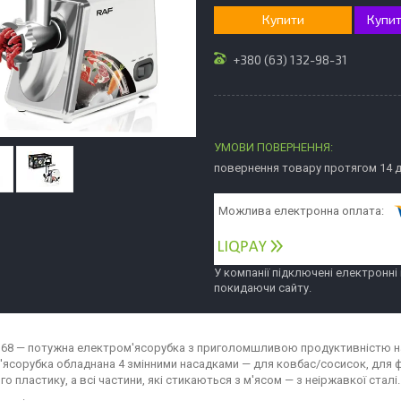
Купити
Купит
+380 (63) 132-98-31
повернення товару протягом 14 
У компанії підключені електронні
покидаючи сайту.
368 — потужна електром'ясорубка з приголомшливою продуктивністю на
М'ясорубка обладнана 4 змінними насадками — для ковбас/сосисок, для 
ого пластику, а всі частини, які стикаються з м'ясом — з неіржавкої сталі.