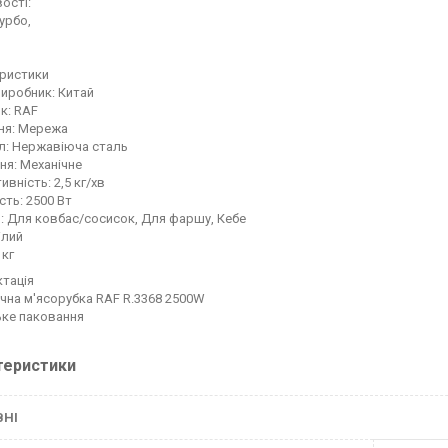
вості:
урбо,
еристики
виробник: Китай
к: RAF
ня: Мережа
л: Нержавіюча сталь
ня: Механічне
вність: 2,5 кг/хв
сть: 2500 Вт
: Для ковбас/сосисок, Для фаршу, Кебе
ілий
 кг
тація
чна м'ясорубка RAF R.3368 2500W
ке паковання
теристики
ВНІ