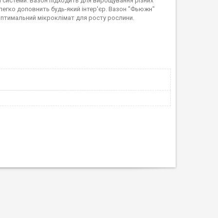
 системи. Вазон підходить для вирощування різних
 легко доповнить будь-який інтер'єр. Вазон "Фьюжн"
оптимальний мікроклімат для росту рослини.