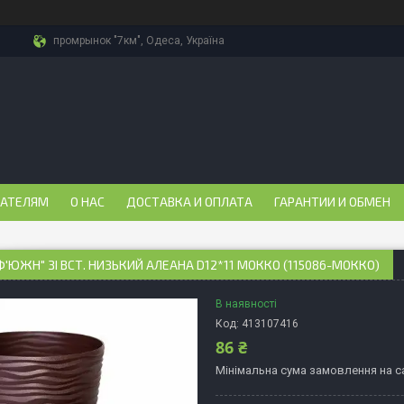
промрынок "7км", Одеса, Україна
ПАТЕЛЯМ
О НАС
ДОСТАВКА И ОПЛАТА
ГАРАНТИИ И ОБМЕН
Ф'ЮЖН" ЗІ ВСТ. НИЗЬКИЙ АЛЕАНА D12*11 МОККО (115086-МОККО)
В наявності
Код:
413107416
86 ₴
Мінімальна сума замовлення на са