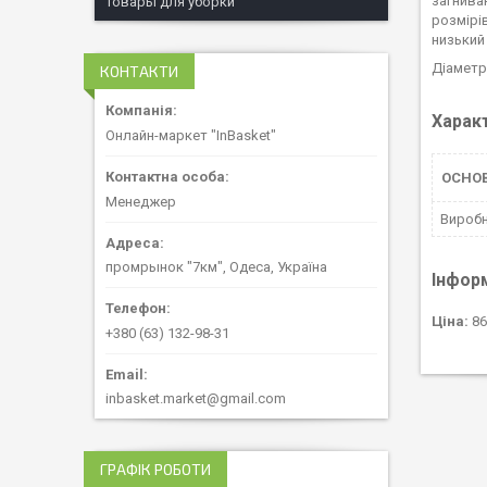
загнива
Товары для уборки
розмірі
низький
Діаметр
КОНТАКТИ
Харак
Онлайн-маркет "InBasket"
ОСНОВ
Менеджер
Вироб
промрынок "7км", Одеса, Україна
Інфор
Ціна:
86
+380 (63) 132-98-31
inbasket.market@gmail.com
ГРАФІК РОБОТИ