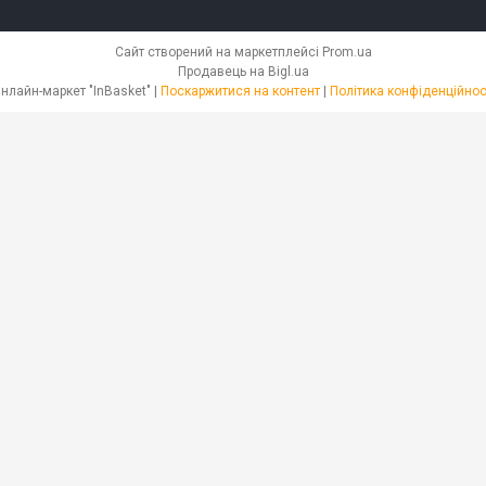
Сайт створений на маркетплейсі
Prom.ua
Продавець на Bigl.ua
Онлайн-маркет "InBasket" |
Поскаржитися на контент
|
Політика конфіденційнос