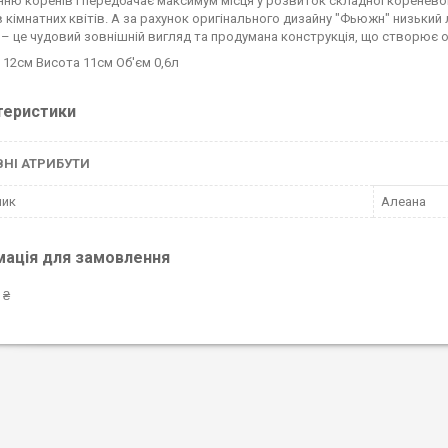
нню коренів і передбачає максимум місця у розвиток складної кореневої
в кімнатних квітів. А за рахунок оригінального дизайну "Фьюжн" низький
 – це чудовий зовнішній вигляд та продумана конструкція, що створює 
 12см Висота 11см Об'єм 0,6л
теристики
НІ АТРИБУТИ
ник
Алеана
мація для замовлення
 ₴