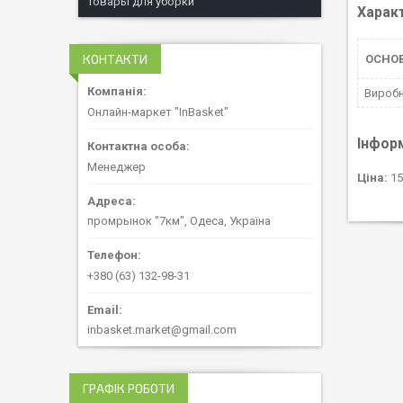
Товары для уборки
Харак
КОНТАКТИ
ОСНОВ
Вироб
Онлайн-маркет "InBasket"
Інфор
Менеджер
Ціна:
15
промрынок "7км", Одеса, Україна
+380 (63) 132-98-31
inbasket.market@gmail.com
ГРАФІК РОБОТИ