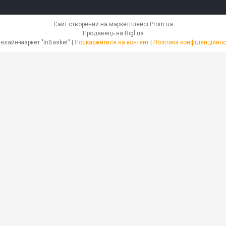
Сайт створений на маркетплейсі
Prom.ua
Продавець на Bigl.ua
Онлайн-маркет "InBasket" |
Поскаржитися на контент
|
Політика конфіденційнос