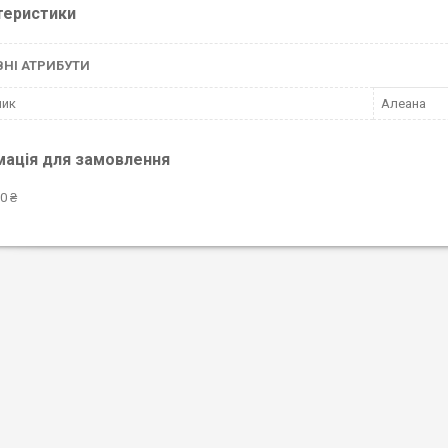
теристики
НІ АТРИБУТИ
ник
Алеана
мація для замовлення
0 ₴