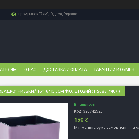
промрынок "7км", Одеса, Україна
ПАТЕЛЯМ
О НАС
ДОСТАВКА И ОПЛАТА
ГАРАНТИИ И ОБМЕН
КВАДРО" НИЗЬКИЙ 16*16*15,5СМ ФІОЛЕТОВИЙ (115083-ФІОЛ)
В наявності
Код:
320742520
150 ₴
Мінімальна сума замовлення на са