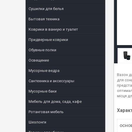
Сушилки для белья
Бытовая техника
Коврики в ванную и туалет
Придверные коврики
Обувные полки
Освещение
Мусорные ведра
Вазон д
для сон
Сантехника и аксессуары
представ
оптимал
Мусорные баки
місця д
Мебель для дома, сада, кафе
Харак
Ротанговая мебель
Шезлонги
ОСНОВ