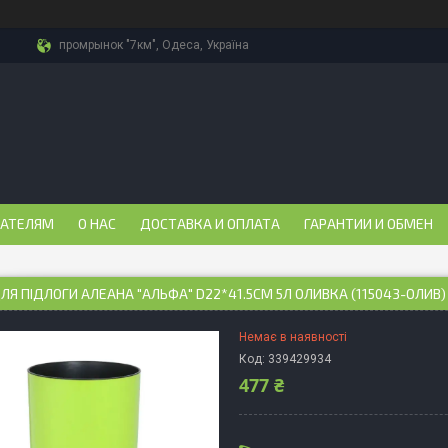
промрынок "7км", Одеса, Україна
ПАТЕЛЯМ
О НАС
ДОСТАВКА И ОПЛАТА
ГАРАНТИИ И ОБМЕН
ЛЯ ПІДЛОГИ АЛЕАНА "АЛЬФА" D22*41.5СМ 5Л ОЛИВКА (115043-ОЛИВ)
Немає в наявності
Код:
339429934
477 ₴