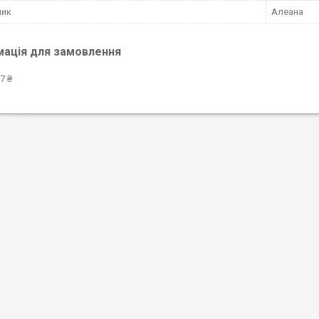
ник
Алеана
мація для замовлення
7 ₴