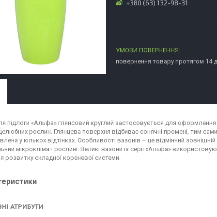
+380 (63) 132-98-31
повернення товару протягом 14 
ля підлоги «Альфа» глянсовий круглий застосовується для оформлення 
целюбних рослин. Глянцева поверхня відбиває сонячні промені, тим сами
лена ​​у кількох відтінках. Особливості вазонів – це відмінний зовнішн
ьний мікроклімат рослині. Великі вазони із серії «Альфа» використовую
ля розвитку складної кореневої системи.
теристики
НІ АТРИБУТИ