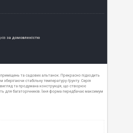
днів
за домовленістю
приміщень та садових альтанок. Прекрасно підходить
м зберігаючи стабільну температуру ґрунту. Серія
ій вигляд та продумана конструкція, що створює
ть для багаторічників. Їхня форма передбачає максимум