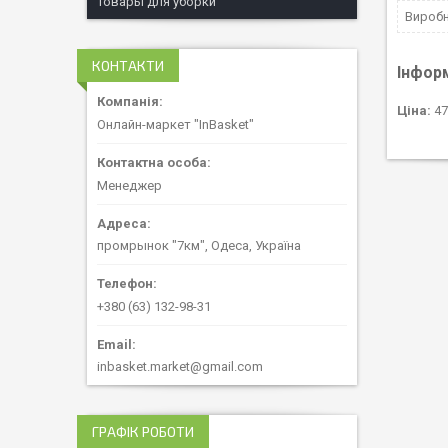
Товары для уборки
Вироб
КОНТАКТИ
Інфор
Ціна:
47
Онлайн-маркет "InBasket"
Менеджер
промрынок "7км", Одеса, Україна
+380 (63) 132-98-31
inbasket.market@gmail.com
ГРАФІК РОБОТИ