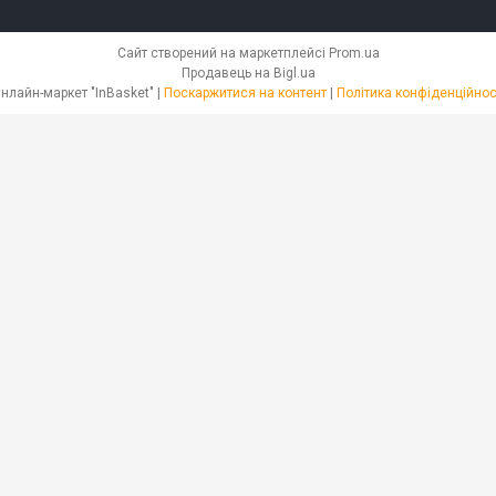
Сайт створений на маркетплейсі
Prom.ua
Продавець на Bigl.ua
Онлайн-маркет "InBasket" |
Поскаржитися на контент
|
Політика конфіденційнос