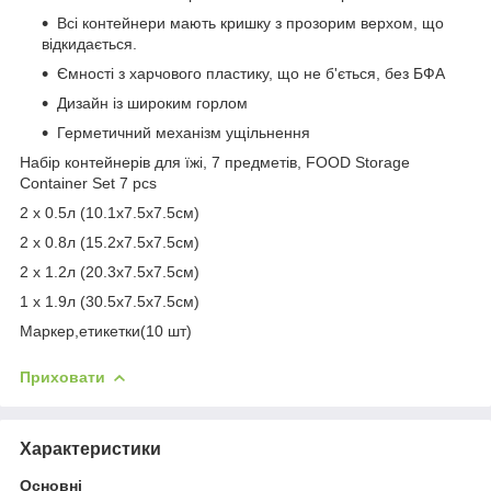
Всі контейнери мають кришку з прозорим верхом, що
відкидається.
Ємності з харчового пластику, що не б'ється, без БФА
Дизайн із широким горлом
Герметичний механізм ущільнення
Набір контейнерів для їжі, 7 предметів, FOOD Storage
Container Set 7 pcs
2 х 0.5л (10.1х7.5х7.5см)
2 х 0.8л (15.2х7.5х7.5см)
2 х 1.2л (20.3х7.5х7.5см)
1 х 1.9л (30.5х7.5х7.5см)
Маркер,етикетки(10 шт)
Приховати
Характеристики
Основні