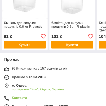
Ємність для сипучих
Ємність для сипучих
Ємні
продуктів 0.6 лт R-plastic
продуктів 0.9 лт R-plastic
проду
(SA-
91
101
104
₴
₴
Купити
Купити
Про нас
95% позитивних з 157 відгуків за рік
Працює з 15.03.2013
м. Одеса
промрынок "7км", Одеса, Україна
Контакти