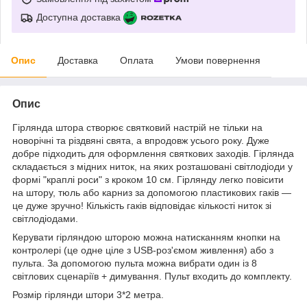
Доступна доставка
Опис
Доставка
Оплата
Умови повернення
Опис
Гірлянда штора створює святковий настрій не тільки на
новорічні та різдвяні свята, а впродовж усього року. Дуже
добре підходить для оформлення святкових заходів. Гірлянда
складається з мідних ниток, на яких розташовані світлодіоди у
формі "краплі роси" з кроком 10 см. Гірлянду легко повісити
на штору, тюль або карниз за допомогою пластикових гаків —
це дуже зручно! Кількість гаків відповідає кількості ниток зі
світлодіодами.
Керувати гірляндою шторою можна натисканням кнопки на
контролері (це одне ціле з USB-роз'ємом живлення) або з
пульта. За допомогою пульта можна вибрати один із 8
світлових сценаріїв + димування. Пульт входить до комплекту.
Розмір гірлянди штори 3*2 метра.