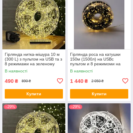
Гірлянда нитка-мішура 10 м
Гірлянда роса на катушки
(300 L) з пультом на USB та з
150м (1500л) на USBс
8 режимами на зеленому
пультом и 8 режимоми на
дроті тепле світло (9373)
зеленом проводки колір
В наявності
В наявності
теплий FC25002
490
1 440
₴
₴
890 ₴
2 050 ₴
Купити
Купити
–29%
–29%