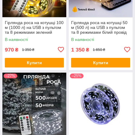
Гірлянда роса на котушці 100
Гірлянда роса на котушці 50
м (1000 л) на USB з пультом
м (500 л) на USB з пультом
та 8 режимами зелений
та 8 режимами білий провід
провід колір теплий (24002)
колір теплий (24008)
В наявності
В наявності
970
1 350
₴
₴
1 350 ₴
1 850 ₴
Купити
Купити
–27%
–25%