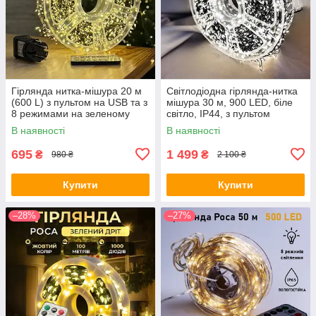
Гірлянда нитка-мішура 20 м
Світлодіодна гірлянда-нитка
(600 L) з пультом на USB та з
мішура 30 м, 900 LED, біле
8 режимами на зеленому
світло, IP44, з пультом
проводі тепле світло (9372)
FC25034
В наявності
В наявності
695
1 499
₴
₴
980 ₴
2 100 ₴
Купити
Купити
–28%
–27%