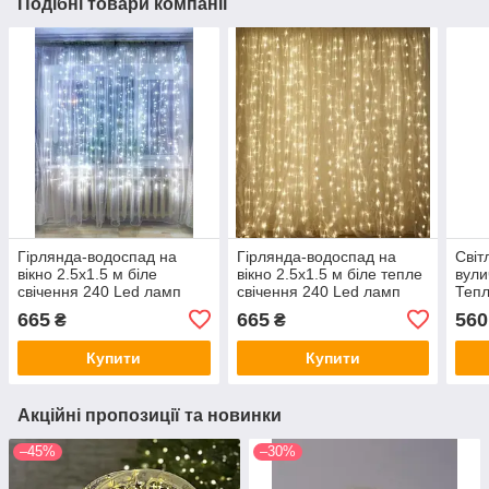
Подібні товари компанії
Гірлянда-водоспад на
Гірлянда-водоспад на
Світ
вікно 2.5х1.5 м біле
вікно 2.5х1.5 м біле тепле
вули
свічення 240 Led ламп
свічення 240 Led ламп
Тепл
мере
665
665
560
₴
₴
Купити
Купити
Акційні пропозиції та новинки
–45%
–30%