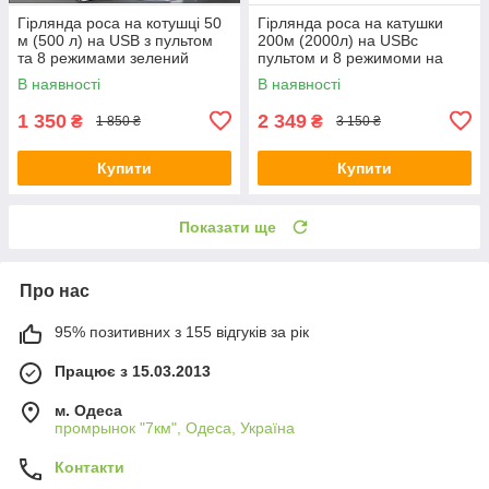
Гірлянда роса на котушці 50
Гірлянда роса на катушки
м (500 л) на USB з пультом
200м (2000л) на USBс
та 8 режимами зелений
пультом и 8 режимоми на
провід колір холодний
зеленом проводки колір
В наявності
В наявності
(24003)
холодний FC25003
1 350
2 349
₴
₴
1 850 ₴
3 150 ₴
Купити
Купити
Показати ще
Про нас
95% позитивних з 155 відгуків за рік
Працює з 15.03.2013
м. Одеса
промрынок "7км", Одеса, Україна
Контакти