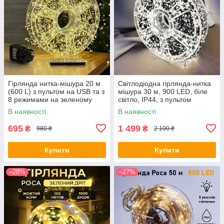
Гірлянда нитка-мішура 20 м
Світлодіодна гірлянда-нитка
(600 L) з пультом на USB та з
мішура 30 м, 900 LED, біле
8 режимами на зеленому
світло, IP44, з пультом
проводі тепле світло (9372)
FC25034
В наявності
В наявності
695
1 499
₴
₴
980 ₴
2 100 ₴
Купити
Купити
–28%
–27%