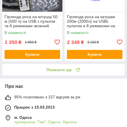
Гірлянда роса на котушці 50
Гірлянда роса на катушки
м (500 л) на USB з пультом
200м (2000л) на USBс
та 8 режимами зелений
пультом и 8 режимоми на
провід колір холодний
зеленом проводки колір
В наявності
В наявності
(24003)
холодний FC25003
1 350
2 349
₴
₴
1 850 ₴
3 150 ₴
Купити
Купити
Показати ще
Про нас
95% позитивних з 157 відгуків за рік
Працює з 15.03.2013
м. Одеса
промрынок "7км", Одеса, Україна