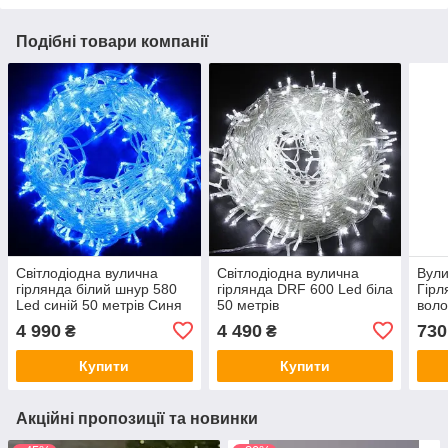
Подібні товари компанії
Світлодіодна вулична
Світлодіодна вулична
Вули
гірлянда білий шнур 580
гірлянда DRF 600 Led біла
Гірл
Led синій 50 метрів Синя
50 метрів
воло
10 м
4 990
4 490
730
₴
₴
Купити
Купити
Акційні пропозиції та новинки