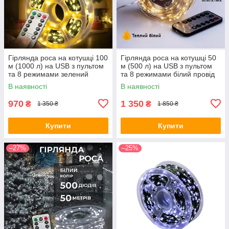
Гірлянда роса на котушці 100
Гірлянда роса на котушці 50
м (1000 л) на USB з пультом
м (500 л) на USB з пультом
та 8 режимами зелений
та 8 режимами білий провід
провід колір теплий (24002)
колір теплий (24008)
В наявності
В наявності
970
1 350
₴
₴
1 350 ₴
1 850 ₴
Купити
Купити
–27%
–25%