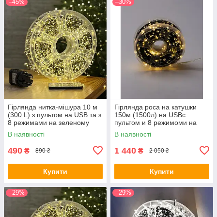
–45%
–30%
Гірлянда нитка-мішура 10 м
Гірлянда роса на катушки
(300 L) з пультом на USB та з
150м (1500л) на USBс
8 режимами на зеленому
пультом и 8 режимоми на
дроті тепле світло (9373)
зеленом проводки колір
В наявності
В наявності
теплий FC25002
490
1 440
₴
₴
890 ₴
2 050 ₴
Купити
Купити
–29%
–29%