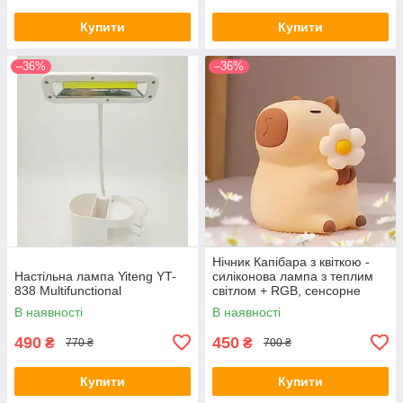
Купити
Купити
–36%
–36%
Нічник Капібара з квіткою -
Настільна лампа Yiteng YT-
силіконова лампа з теплим
838 Multifunctional
світлом + RGB, сенсорне
керування, акумулятор USB
В наявності
В наявності
490
450
₴
₴
770 ₴
700 ₴
Купити
Купити