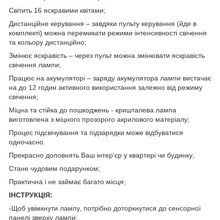
Світить 16 яскравими квітами;
Дистанційне керування – завдяки пульту керування (йде в
комплекті) можна перемикати режими інтенсивності свічення
та кольору дистанційно;
Змінює яскравість – через пульт можна змінювати яскравість
свічення лампи;
Працює на акумуляторі – заряду акумулятора лампи вистачає
на до 12 годин активного використання залежно від режиму
свічення;
Міцна та стійка до пошкоджень - кришталева лампа
виготовлена ​​з міцного прозорого акрилового матеріалу;
Процес підсвічування та підзарядки може відбуватися
одночасно.
Прекрасно доповнять Ваш інтер'єр у квартирі чи будинку;
Стане чудовим подарунком;
Практична і не займає багато місця;
ІНСТРУКЦІЯ:
-Щоб увімкнути лампу, потрібно доторкнутися до сенсорної
панелі зверху лампи;