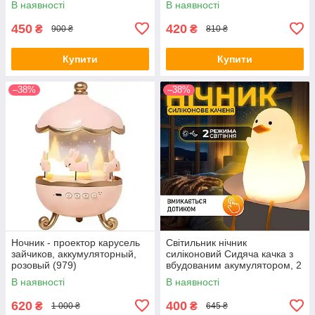
В наявності
В наявності
світильник Чорний HP400B
450
420
₴
₴
900 ₴
810 ₴
Купити
Купити
–38%
–38%
Ночник - проектор карусель
Світильник нічник
зайчиков, аккумуляторный,
силіконовий Сидяча качка з
розовый (979)
вбудованим акумулятором, 2
режими свічення та таймер
В наявності
В наявності
(00-0001278)
620
400
₴
₴
1 000 ₴
645 ₴