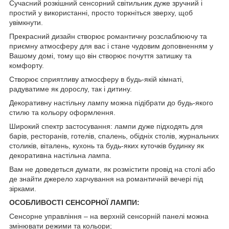
Сучасний розкішний сенсорний світильник дуже зручний і
простий у використанні, просто торкніться зверху, щоб
увімкнути.
Прекрасний дизайн створює романтичну розслаблюючу та
приємну атмосферу для вас і стане чудовим доповненням у
Вашому домі, тому що він створює почуття затишку та
комфорту.
Створює сприятливу атмосферу в будь-якій кімнаті,
радуватиме як дорослу, так і дитину.
Декоративну настільну лампу можна підібрати до будь-якого
стилю та кольору оформлення.
Широкий спектр застосування: лампи дуже підходять для
барів, ресторанів, готелів, спалень, обідніх столів, журнальних
столиків, віталень, кухонь та будь-яких куточків будинку як
декоративна настільна лампа.
Вам не доведеться думати, як розмістити провід на столі або
де знайти джерело харчування на романтичній вечері під
зірками.
ОСОБЛИВОСТІ СЕНСОРНОЇ ЛАМПИ:
Сенсорне управління – на верхній сенсорній панелі можна
змінювати режими та кольори;