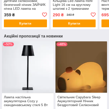
Дитячий силіконовий
Кільцева Led лампа Refil
Наст
безпечний нічник ЗАЙЧИК
Light 16 см на круглому
вен
нічна LED лампа на
штативі з 2 тримачами
тер
акумуляторі 5 кольорів
пла
359
290
695
₴
₴
340 ₴
Білий з рожевим
акум
Купити
Купити
Акційні пропозиції та новинки
–50%
–48%
Лампа настільна
Світильник Capybara Sleep
акумуляторна Cozy у
Акумуляторний Нічник
скандинавському стилі 5 Вт
Бездротовий Силіконовий
5200mA, настільний
Капібара (00985)