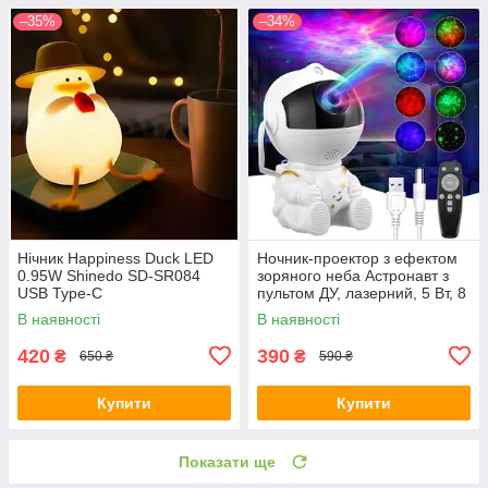
–35%
–34%
Нічник Happiness Duck LED
Ночник-проектор з ефектом
0.95W Shinedo SD-SR084
зоряного неба Астронавт з
USB Type-C
пультом ДУ, лазерний, 5 Вт, 8
режимів свічення
В наявності
В наявності
420
390
₴
₴
650 ₴
590 ₴
Купити
Купити
Показати ще