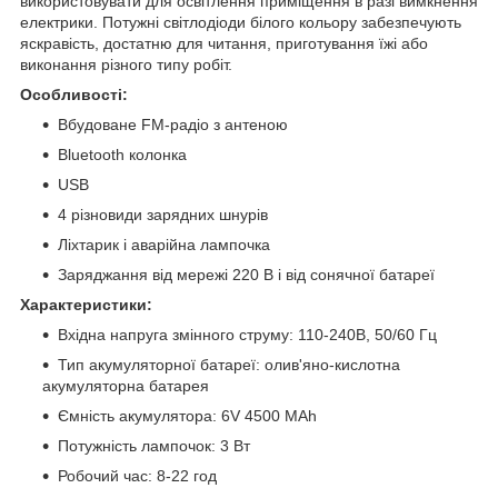
використовувати для освітлення приміщення в разі вимкнення
електрики. Потужні світлодіоди білого кольору забезпечують
яскравість, достатню для читання, приготування їжі або
виконання різного типу робіт.
Особливості:
Вбудоване FM-радіо з антеною
Bluetooth колонка
USB
4 різновиди зарядних шнурів
Ліхтарик і аварійна лампочка
Заряджання від мережі 220 В і від сонячної батареї
Характеристики:
Вхідна напруга змінного струму: 110-240В, 50/60 Гц
Тип акумуляторної батареї: олив'яно-кислотна
акумуляторна батарея
Ємність акумулятора: 6V 4500 MAh
Потужність лампочок: 3 Вт
Робочий час: 8-22 год