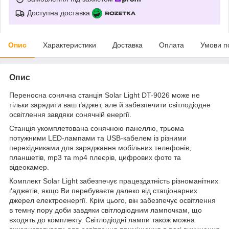
Доступна доставка
Опис
Характеристики
Доставка
Оплата
Умови п
Опис
Переносна сонячна станція Solar Light DT-9026 може не
тільки зарядити ваш ґаджет, але й забезпечити світлодіодне
освітлення завдяки сонячній енергії.
Станція укомплетована сонячною панеллю, трьома
потужними LED-лампами та USB-кабелем із різними
перехідниками для заряджання мобільних телефонів,
планшетів, mp3 та mp4 плеєрів, цифрових фото та
відеокамер.
Комплект Solar Light забезпечує працездатність різноманітних
ґаджетів, якщо Ви перебуваєте далеко від стаціонарних
джерел електроенергії. Крім цього, він забезпечує освітлення
в темну пору доби завдяки світлодіодним лампочкам, що
входять до комплекту. Світлодіодні лампи також можна