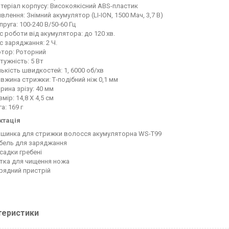
теріал корпусу: Високоякісний ABS-пластик
влення: Знімний акумулятор (LI-ION, 1500 Мач, 3,7 В)
пруга: 100-240 В/50-60 Гц
с роботи від акумулятора: до 120 хв.
с заряджання: 2 Ч.
тор: Роторний
тужність: 5 Вт
лькість швидкостей: 1, 6000 об/хв
вжина стрижки: Т-подібний ніж 0,1 мм
рина зрізу: 40 мм
змір: 14,8 X 4,5 см
а: 169 г
ктація
шинка для стрижки волосся акумуляторна WS-T99
бель для заряджання
садки гребені
тка для чищення ножа
рядний пристрій
теристики