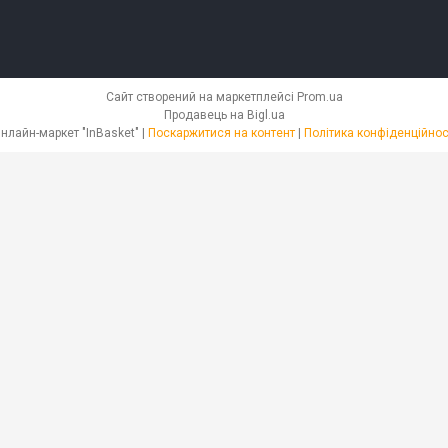
Сайт створений на маркетплейсі
Prom.ua
Продавець на Bigl.ua
Онлайн-маркет "InBasket" |
Поскаржитися на контент
|
Політика конфіденційнос