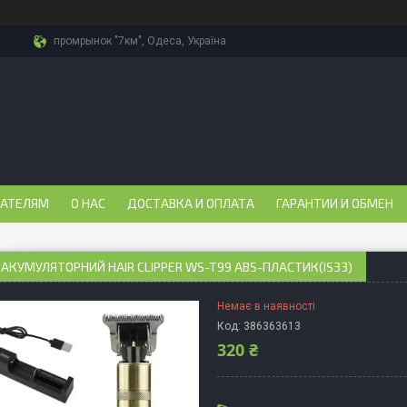
промрынок "7км", Одеса, Україна
ПАТЕЛЯМ
О НАС
ДОСТАВКА И ОПЛАТА
ГАРАНТИИ И ОБМЕН
АКУМУЛЯТОРНИЙ HAIR CLIPPER WS-T99 ABS-ПЛАСТИК(IS33)
Немає в наявності
Код:
386363613
320 ₴