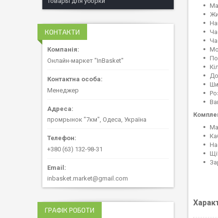
Товары для уборки
Ма
Жи
На
КОНТАКТИ
Ча
Ча
Мо
По
Онлайн-маркет "InBasket"
Кі
До
Ши
Менеджер
Ро
Ваг
Компле
промрынок "7км", Одеса, Україна
Ма
Ка
На
+380 (63) 132-98-31
Щі
За
inbasket.market@gmail.com
Харак
ГРАФІК РОБОТИ