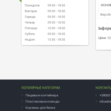
ОСНО
Понеділок
09:00
18:00
Вівторок
09:00
18:00
Вироб
Середа
09:00
18:00
Четвер
09:00
18:00
Інфор
Пʼятниця
10:00
18:00
Субота
09:00
18:00
Ціна:
32
Неділя
10:00
18:00
ПОПУЛЯРНЫЕ КАТЕГОРИИ
КОНТАКТ
Пищевые контейнера
+38063
Пластиковые комоды
inbask
Корзины для белья