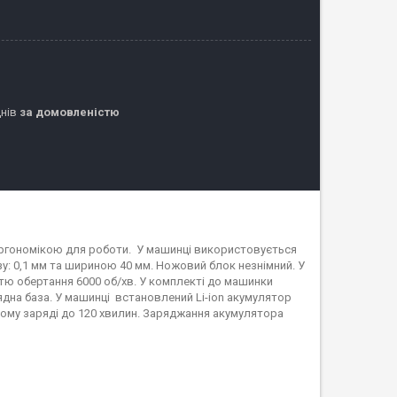
днів
за домовленістю
гономікою для роботи. У машинці використовується
зу: 0,1 мм та шириною 40 мм. Ножовий блок незнімний. У
тю обертання 6000 об/хв. У комплекті до машинки
дна база. У машинці встановлений Li-ion акумулятор
ному заряді до 120 хвилин. Заряджання акумулятора