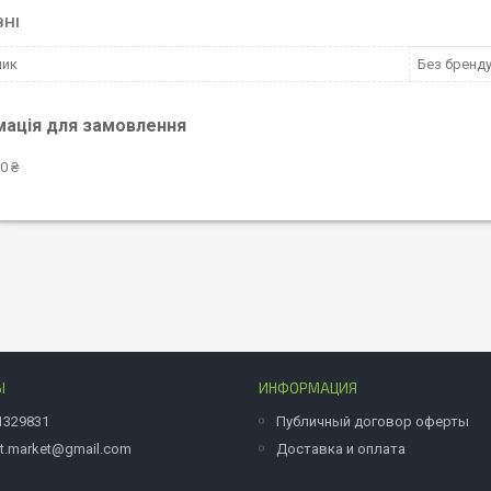
ВНІ
ник
Без бренд
мація для замовлення
0 ₴
Ы
ИНФОРМАЦИЯ
1329831
Публичный договор оферты
et.market@gmail.com
Доставка и оплата