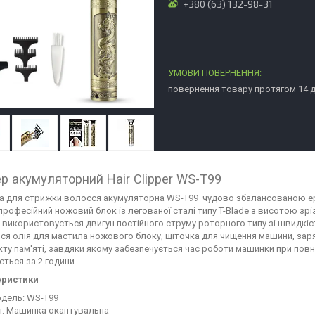
+380 (63) 132-98-31
повернення товару протягом 14 
р акумуляторний Hair Clipper WS-T99
 для стрижки волосся акумуляторна WS-T99 чудово збалансованою ер
 професійний ножовий блок із легованої сталі типу T-Blade з висотою зрі
 використовується двигун постійного струму роторного типу зі швидкіс
ся олія для мастила ножового блоку, щіточка для чищення машини, заря
кту пам'яті, завдяки якому забезпечується час роботи машинки при пов
ється за 2 години.
еристики
дель: WS-T99
п: Машинка окантувальна