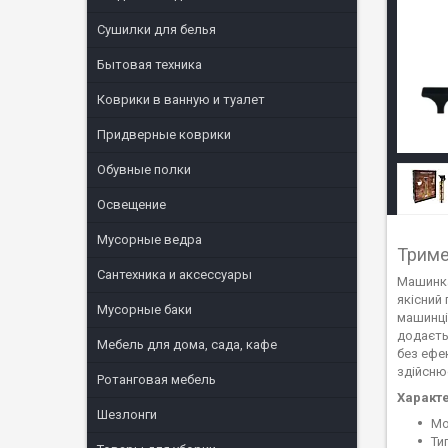
Сушилки для белья
Бытовая техника
Коврики в ванную и туалет
Придверные коврики
Обувные полки
Освещение
Мусорные ведра
Триме
Сантехника и аксессуары
Машинка
якісний
Мусорные баки
машинці
додаєть
Мебель для дома, сада, кафе
без ефе
здійсню
Ротанговая мебель
Характ
Шезлонги
Мо
Ти