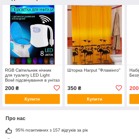
RGB Світильник нічник
Шторка Harput "Фламінго"
Набі
для туалету LED Light
Безз
Bowl підсвічування в унітаз
з датчиком руху 8 кольорів
200
350
200
₴
₴
Купити
Купити
Про нас
95% позитивних з 157 відгуків за рік