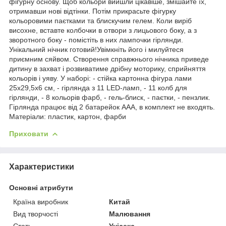
фігурну основу. Щоб кольори вийшли цікавіше, змішайте їх,
отримавши нові відтінки. Потім прикрасьте фігурку
кольоровими паєтками та блискучим гелем. Коли виріб
висохне, вставте колбочки в отвори з лицьового боку, а з
зворотного боку - помістіть в них лампочки гірлянди.
Унікальний нічник готовий!Увімкніть його і милуйтеся
приємним сяйвом. Створення справжнього нічника приведе
дитину в захват і розвиватиме дрібну моторику, сприйняття
кольорів і уяву. У наборі: - стійка картонна фігура лами
25х29,5х6 см, - гірлянда з 11 LED-ламп, - 11 колб для
гірлянди, - 8 кольорів фарб, - гель-блиск, - паєтки, - пензлик.
Гірлянда працює від 2 батарейок ААА, в комплект не входять.
Матеріали: пластик, картон, фарби
Приховати
Характеристики
Основні атрибути
Країна виробник
Китай
Вид творчості
Малювання
Стать
Унісекс