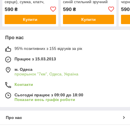
серце), сумка, клатч,
синій стильний зручний
чорн
пенал MFG-2-616
(Bla
590
590
590
₴
₴
Купити
Купити
Про нас
95% позитивних з 155 відгуків за рік
Працює з 15.03.2013
м. Одеса
промрынок "7км", Одеса, Україна
Контакти
Сьогодні працює з 09:00 до 18:00
Показати весь графік роботи
Про нас