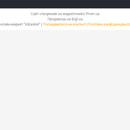
Сайт створений на маркетплейсі
Prom.ua
Продавець на Bigl.ua
Онлайн-маркет "InBasket" |
Поскаржитися на контент
|
Політика конфіденційнос