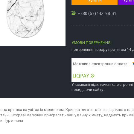
+380 (63) 132-98-31
повернення товару протягом 14 
У компанії підключені електронні
покидаючи сайту.
ова кришка на унітаз із малюнком. Кришка виготовлена із щільного пласт
анні. Яскраві малюнки прикрасять вашу ванну кімнату, нададуть приміщен
к: Туреччина