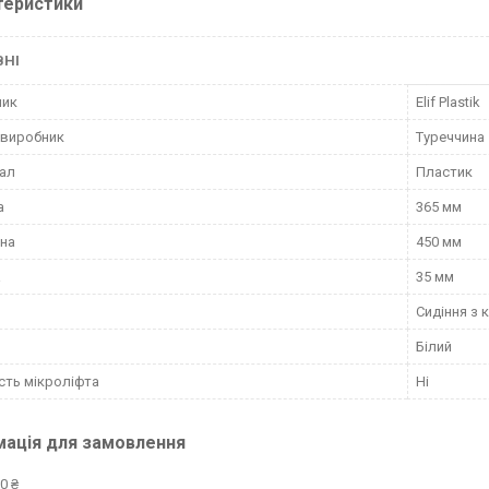
теристики
ВНІ
ник
Elif Plastik
 виробник
Туреччина
ал
Пластик
а
365 мм
на
450 мм
а
35 мм
Сидіння з
Білий
сть мікроліфта
Ні
мація для замовлення
0 ₴