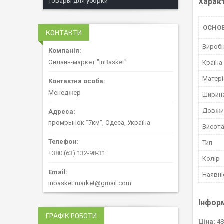
Харак
Товары для уборки
ОСНО
КОНТАКТИ
Вироб
Онлайн-маркет "InBasket"
Країна
Матері
Менеджер
Ширин
Довжи
промрынок "7км", Одеса, Україна
Висот
Тип
+380 (63) 132-98-31
Колір
Наявні
inbasket.market@gmail.com
Інфор
ГРАФІК РОБОТИ
Ціна:
48