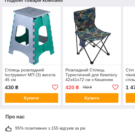
Подібні товари компанії
Стілець розкладний
Розкладний Стілець
Стіл
Інструмент МП (3) висота
Туристичний для Кемпінгу
пікн
45 см
42х41х72 см з Кишенею
стіл
(квітковий принт)
регу
430
420
1 4
₴
₴
750 ₴
Сині
Купити
Купити
Про нас
95% позитивних з 155 відгуків за рік