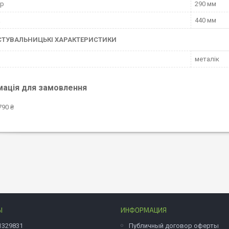
тр
290 мм
а
440 мм
СТУВАЛЬНИЦЬКІ ХАРАКТЕРИСТИКИ
металік
мація для замовлення
790 ₴
Ы
ИНФОРМАЦИЯ
1329831
Публичный договор оферты