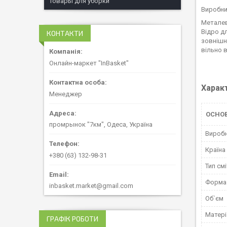
Товары для уборки
Виробни
Металев
Відро д
КОНТАКТИ
зовнішн
вільно в
Онлайн-маркет "InBasket"
Харак
Менеджер
ОСНО
промрынок "7км", Одеса, Україна
Вироб
Країна
+380 (63) 132-98-31
Тип см
Форма
inbasket.market@gmail.com
Об`єм
Матері
ГРАФІК РОБОТИ