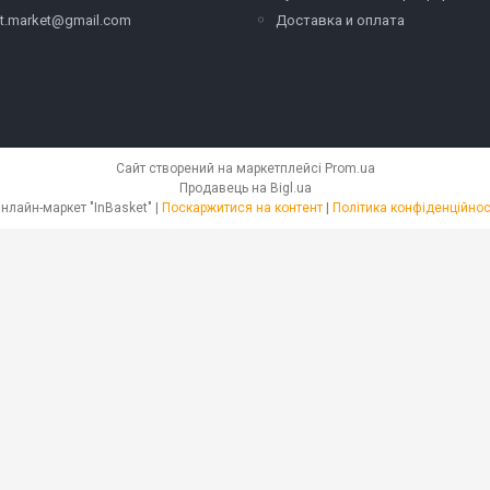
et.market@gmail.com
Доставка и оплата
Сайт створений на маркетплейсі
Prom.ua
Продавець на Bigl.ua
Онлайн-маркет "InBasket" |
Поскаржитися на контент
|
Політика конфіденційнос