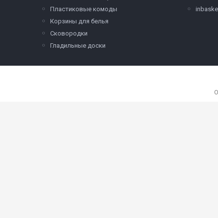
Пластиковые комоды
inbask
Корзины для белья
Сковородки
Гладильные доски