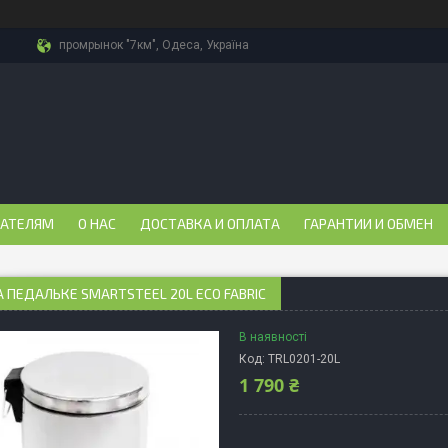
промрынок "7км", Одеса, Україна
ПАТЕЛЯМ
О НАС
ДОСТАВКА И ОПЛАТА
ГАРАНТИИ И ОБМЕН
А ПЕДАЛЬКЕ SMARTSTEEL 20L ECO FABRIC
В наявності
Код:
TRL0201-20L
1 790 ₴