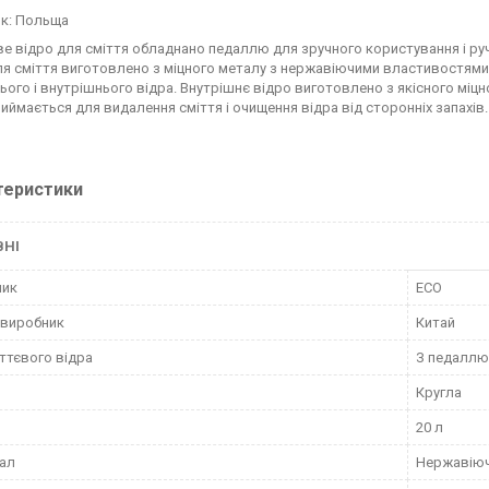
к: Польща
е відро для сміття обладнано педаллю для зручного користування і руч
ля сміття виготовлено з міцного металу з нержавіючими властивостями.
ього і внутрішнього відра. Внутрішнє відро виготовлено з якісного міц
иймається для видалення сміття і очищення відра від сторонніх запахів. 
теристики
ВНІ
ник
ECO
 виробник
Китай
іттєвого відра
З педаллю
Кругла
20 л
ал
Нержавіюч