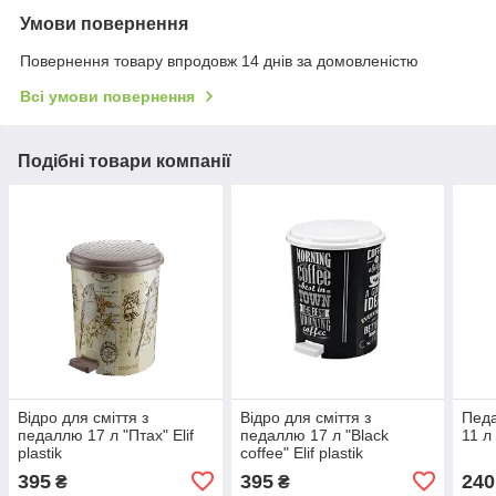
Умови повернення
Повернення товару впродовж 14 днів за домовленістю
Всі умови повернення
Подібні товари компанії
Відро для сміття з
Відро для сміття з
Педа
педаллю 17 л "Птах" Elif
педаллю 17 л "Black
11 л 
plastik
coffee" Elif plastik
395
395
240
₴
₴