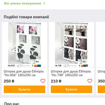
Всі умови повернення
Подібні товари компанії
Шторка для душа Ethiopia
Шторка для душа Ethiopia
Штор
"Hx-856" 180х200 см
"Hx-798" 180х200 см
250
210
350
₴
₴
Купити
Купити
Про нас