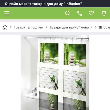
Онлайн-маркет товарів для дому "InBasket"
Товари та послуги
Товари для ванної кімнати
Шторки