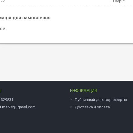
ник
Harput
мація для замовлення
0 ₴
Ы
ИНФОРМАЦИЯ
1329831
Публичный договор оферты
et.market@gmail.com
Доставка и оплата