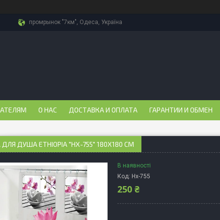
промрынок "7км", Одеса, Україна
ПАТЕЛЯМ
О НАС
ДОСТАВКА И ОПЛАТА
ГАРАНТИИ И ОБМЕН
ДЛЯ ДУША ETHIOPIA "HX-755" 180Х180 СМ
В наявності
Код:
Hx-755
250 ₴