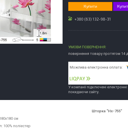
Купити
Купит
+380 (63) 132-98-31
повернення товару протягом 14 
У компанії підключені електронні
покидаючи сайту.
Шторка "Hx-755
"
180х180 см
л:
100% поліестер