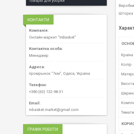
Товары для уборки
Виробни
Шторка 
КОНТАКТИ
Харак
Онлайн-маркет "InBasket"
ОСНО
Країна
Менеджер
Колір
промрынок "7км", Одеса, Україна
Матері
Висот
+380 (63) 132-98-31
Ширин
Компле
inbasket.market@gmail.com
Темати
КОРИ
ГРАФІК РОБОТИ