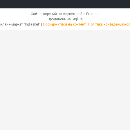
Сайт створений на маркетплейсі
Prom.ua
Продавець на Bigl.ua
Онлайн-маркет "InBasket" |
Поскаржитися на контент
|
Політика конфіденційнос