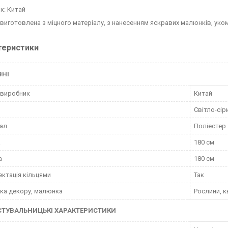
к: Китай
виготовлена з міцного матеріалу, з нанесенням яскравих малюнків, уко
теристики
ВНІ
 виробник
Китай
Світло-сір
ал
Поліестер
а
180 см
а
180 см
ктація кільцями
Так
ка декору, малюнка
Рослини, к
СТУВАЛЬНИЦЬКІ ХАРАКТЕРИСТИКИ