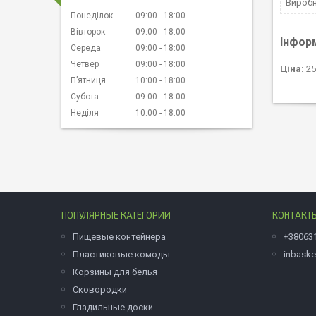
Вироб
Понеділок
09:00
18:00
Вівторок
09:00
18:00
Інфор
Середа
09:00
18:00
Четвер
09:00
18:00
Ціна:
25
Пʼятниця
10:00
18:00
Субота
09:00
18:00
Неділя
10:00
18:00
ПОПУЛЯРНЫЕ КАТЕГОРИИ
КОНТАКТ
Пищевые контейнера
+38063
Пластиковые комоды
inbask
Корзины для белья
Сковородки
Гладильные доски