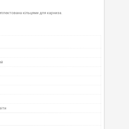
мплектована кільцями для карниза.
ий
віти