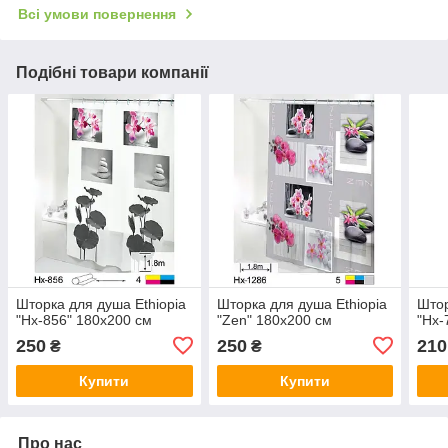
Всі умови повернення
Подібні товари компанії
Шторка для душа Ethiopia
Шторка для душа Ethiopia
Штор
"Hx-856" 180х200 см
"Zen" 180х200 см
"Hx-
250
250
210
₴
₴
Купити
Купити
Про нас