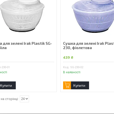
 для зелені Irak Plastik SG-
Сушка для зелені Irak Plast
біла
230, фіолетова
₴
439 ₴
-230-01
SG-230-02
ності
В наявності
Купити
Купити