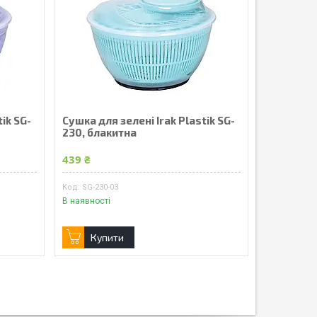
ik SG-
Сушка для зелені Irak Plastik SG-
230, блакитна
439 ₴
SG-230-03
В наявності
Купити