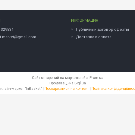
Ы
ИНФОРМАЦИЯ
1329831
Публичный договор оферты
et.market@gmail.com
Доставка и оплата
Сайт створений на маркетплейсі
Prom.ua
Продавець на Bigl.ua
Онлайн-маркет "InBasket" |
Поскаржитися на контент
|
Політика конфіденційнос