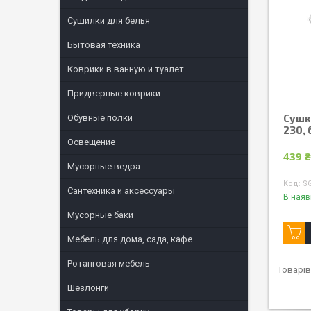
Сушилки для белья
Бытовая техника
Коврики в ванную и туалет
Придверные коврики
Сушка
Обувные полки
230, 
Освещение
439 
Мусорные ведра
SG
Сантехника и аксессуары
В наяв
Мусорные баки
Мебель для дома, сада, кафе
Ротанговая мебель
Шезлонги