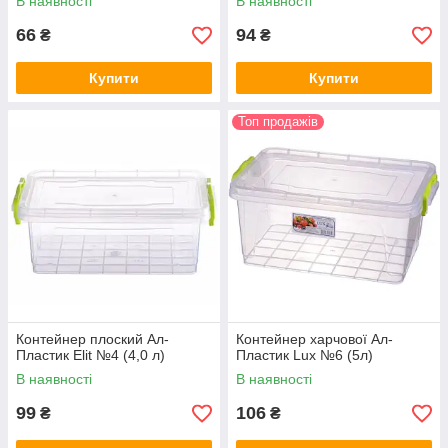
В наявності
В наявності
66
94
₴
₴
Купити
Купити
Топ продажів
Контейнер плоский Ал-
Контейнер харчової Ал-
Пластик Elit №4 (4,0 л)
Пластик Lux №6 (5л)
В наявності
В наявності
99
106
₴
₴