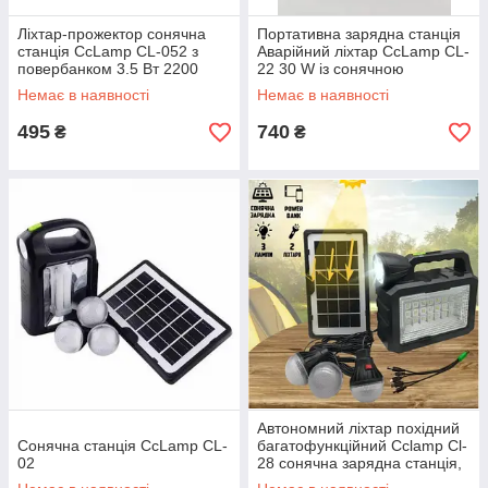
Ліхтар-прожектор сонячна
Портативна зарядна станція
станція CcLamp CL-052 з
Аварійний ліхтар CcLamp CL-
повербанком 3.5 Вт 2200
22 30 W із сонячною
мА·год чорний
панеллю, FM, Bluetooth, 2
Немає в наявності
Немає в наявності
лампи
495
740
₴
₴
Автономний ліхтар похідний
Сонячна станція CcLamp CL-
багатофункційний Cclamp Cl-
02
28 сонячна зарядна станція,
3 лампочки, повербанк