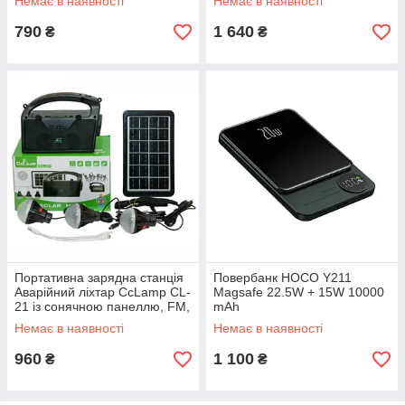
Немає в наявності
Немає в наявності
790
1 640
₴
₴
Портативна зарядна станція
Повербанк HOCO Y211
Аварійний ліхтар CcLamp CL-
Magsafe 22.5W + 15W 10000
21 із сонячною панеллю, FM,
mAh
Bluetooth, 3 LED-лампи
Немає в наявності
Немає в наявності
960
1 100
₴
₴