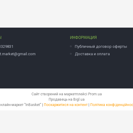
Ы
ИНФОРМАЦИЯ
1329831
Публичный договор оферты
et.market@gmail.com
Доставка и оплата
Сайт створений на маркетплейсі
Prom.ua
Продавець на Bigl.ua
Онлайн-маркет "InBasket" |
Поскаржитися на контент
|
Політика конфіденційнос