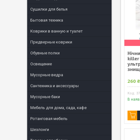
Сушилки для белья
Бытовая техника
Коврики в ванную и туалет
Придверные коврики
Нічни
Обувные полки
kille
ульт
Освещение
знищ
Мусорные ведра
260 
Сантехника и аксессуары
3
Мусорные баки
В наяв
Мебель для дома, сада, кафе
Ротанговая мебель
Шезлонги