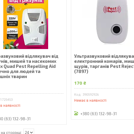
развуковий відлякувач від
Ультразвуковий відлякув
унів, мишей та насекомих
електронний комарів, миш
x Quad Pest Repelling Aid
щурів, тарганів Pest Rejec
ечно для людей та
(7897)
шніх тварин
170 ₴
₴
390592926
91725453
Немає в наявності
в наявності
+380 (63) 132-98-31
80 (63) 132-98-31