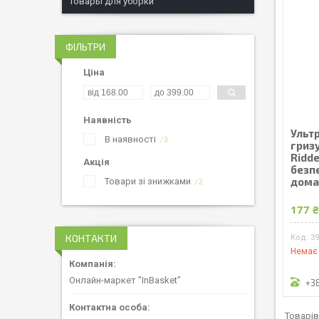
Товары для уборки
ФІЛЬТРИ
Ціна
Наявність
Ульт
В наявності
3
гриз
Ridde
Акція
безп
дома
Товари зі знижками
2
177 
КОНТАКТИ
3
Немає 
Онлайн-маркет "InBasket"
+3