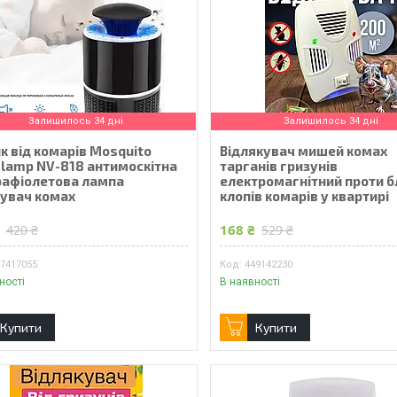
Залишилось 34 дні
Залишилось 34 дні
к від комарів Mosquito
Відлякувач мишей комах
r lamp NV-818 антимоскітна
тарганів гризунів
рафіолетова лампа
електромагнітний проти б
увач комах
клопів комарів у квартирі
₴
168 ₴
420 ₴
529 ₴
77417055
449142230
ності
В наявності
Купити
Купити