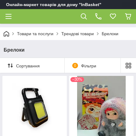
Онлайн-маркет товарів для дому "InBasket"
Товари та послуги
Трендові товари
Брелоки
Брелоки
Сортування
0
Фільтри
–30%