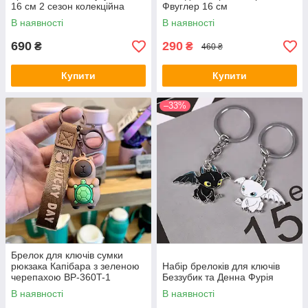
16 см 2 сезон колекційна
Фвуглер 16 см
В наявності
В наявності
690
290
₴
₴
460 ₴
Купити
Купити
–33%
Брелок для ключів сумки
рюкзака Капібара з зеленою
Набір брелоків для ключів
черепахою BP-360T-1
Беззубик та Денна Фурія
В наявності
В наявності