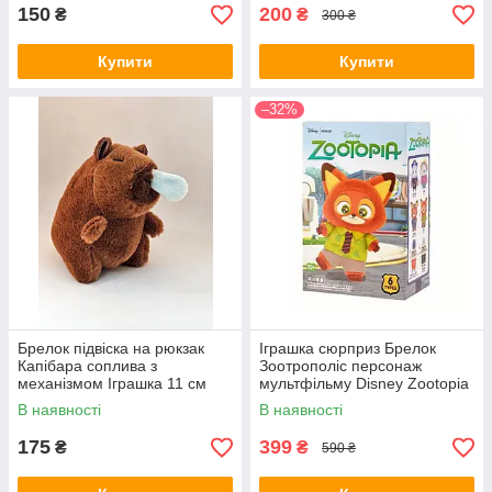
150
200
₴
₴
300 ₴
Купити
Купити
–32%
Брелок підвіска на рюкзак
Іграшка сюрприз Брелок
Капібара соплива з
Зоотрополіс персонаж
механізмом Іграшка 11 см
мультфільму Disney Zootopia
Коричневий
в коробочці 15 см (рандомна
В наявності
В наявності
іграшка)
175
399
₴
₴
590 ₴