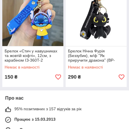
Брелок «Стич у навушниках
Брелок Нічна Фурія
та жовтій кофті», 12см, з
(Беззубик), м/ф "Як
карабіном ІЗ-360T-2
приручити дракона" (BP-
360T-5)
Немає в наявності
Немає в наявності
150
290
₴
₴
Про нас
95% позитивних з 157 відгуків за рік
Працює з 15.03.2013