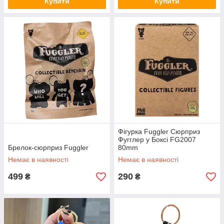
Купити
Купити
Фігурка Fuggler Сюрприз
Фугглер у Боксі FG2007
Брелок-сюрприз Fuggler
80mm
Немає в наявності
Немає в наявності
499
290
₴
₴