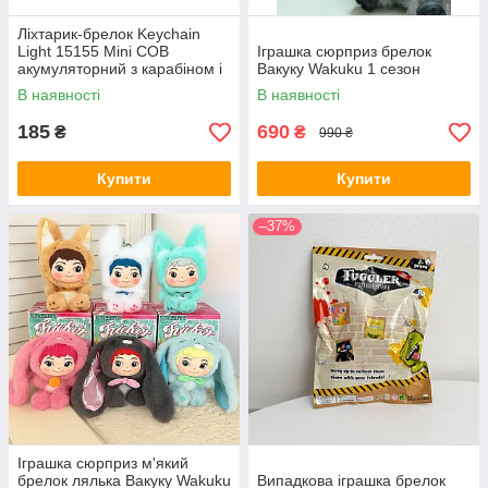
Ліхтарик-брелок Keychain
Light 15155 Mini COB
Іграшка сюрприз брелок
акумуляторний з карабіном і
Вакуку Wakuku 1 сезон
магнітом Чорний
В наявності
В наявності
185
690
₴
₴
990 ₴
Купити
Купити
–37%
Іграшка сюрприз м'який
брелок лялька Вакуку Wakuku
Випадкова іграшка брелок